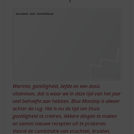
S
WARMTE
p
'OPWECKEN'
r
i
n
g
n
a
a
r
d
e
n
a
Warmte, gezelligheid, liefde en een dosis
v
vitaminen, dat is waar we in deze tijd van het jaar
i
veel behoefte aan hebben. Blue Monday is alweer
g
a
achter de rug. Het is nu de tijd om thuis
t
gezelligheid te creëren, lekkere dingen te maken
i
en samen nieuwe recepten uit te proberen.
e
Vooral de combinatie van vruchten, kruiden,