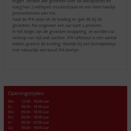
ringen. Verdeel alle groenten over de weckpotten en
voeg hier 2 eetlepels mosterdzaad en een klein handje
jeneverbessen aan toe.
Haal de IPA-azijn uit de koeling en giet dit bij de
groenten. Na ongeveer een uur kunt u proeven.
In het begin zijn de groenten knapperig, ze worden na
verloop van tijd wat zachter. IPA tafelzuur is een aantal
weken goed in de koeling. Heerlijk bij een borrelplankje
met natuurlijk een koud IPA biertje!
Openingstijden
Ma
:
12.00 - 18.00 uur
Di
:
09.00 - 18.00 uur
Wo
:
09.00 - 18.00 uur
Do
:
09.00 - 18.00 uur
Vr
:
09.00 - 20.00 uur
Za
:
09.00 - 18.00 uur