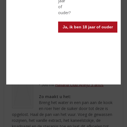
jaar
of
ouder?
Zelf boerenjongens maken…
Ja, ik ben 18 jaar of ouder
Dit heeft u nodig:
• 250 ml water
• 250 gr bruine basterdsuiker
• Schil van ½ citroen
• 500 gr rozijnen
• 1 halve tl vanille extract
• 1 kaneelstokje
• 1 kruidnagel
• 2 stuks steranijs
• 500 ml
Havana Club Añejo 3 años
Zo maakt u het:
Breng het water in een pan aan de kook
en roer hier de suiker door tot deze is
opgelost. Haal de pan van het vuur. Voeg de gewassen
rozijnen, het vanille extract, het kaneelstokje, de
kruidnagel en de steranijs toe en laat dit afkoelen tot