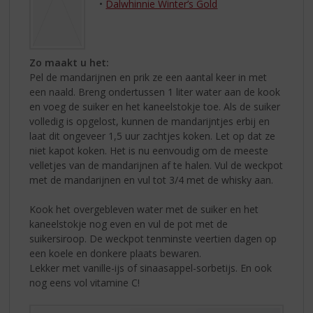
•
Dalwhinnie Winter’s Gold
Zo maakt u het:
Pel de mandarijnen en prik ze een aantal keer in met
een naald. Breng ondertussen 1 liter water aan de kook
en voeg de suiker en het kaneelstokje toe. Als de suiker
volledig is opgelost, kunnen de mandarijntjes erbij en
laat dit ongeveer 1,5 uur zachtjes koken. Let op dat ze
niet kapot koken. Het is nu eenvoudig om de meeste
velletjes van de mandarijnen af te halen. Vul de weckpot
met de mandarijnen en vul tot 3/4 met de whisky aan.
Kook het overgebleven water met de suiker en het
kaneelstokje nog even en vul de pot met de
suikersiroop. De weckpot tenminste veertien dagen op
een koele en donkere plaats bewaren.
Lekker met vanille-ijs of sinaasappel-sorbetijs. En ook
nog eens vol vitamine C!