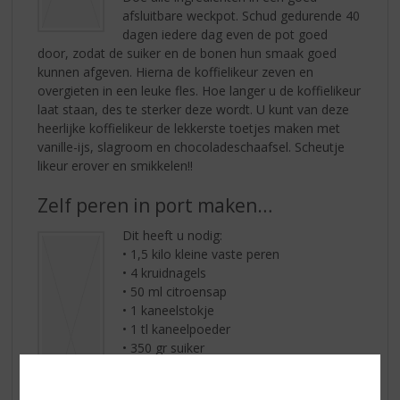
afsluitbare weckpot. Schud gedurende 40
dagen iedere dag even de pot goed
door, zodat de suiker en de bonen hun smaak goed
kunnen afgeven. Hierna de koffielikeur zeven en
overgieten in een leuke fles. Hoe langer u de koffielikeur
laat staan, des te sterker deze wordt. U kunt van deze
heerlijke koffielikeur de lekkerste toetjes maken met
vanille-ijs, slagroom en chocoladeschaafsel. Scheutje
likeur erover en smikkelen!!
Zelf peren in port maken…
Dit heeft u nodig:
• 1,5 kilo kleine vaste peren
• 4 kruidnagels
• 50 ml citroensap
• 1 kaneelstokje
• 1 tl kaneelpoeder
• 350 gr suiker
• 700 ml
F. Martins Porto Ruby