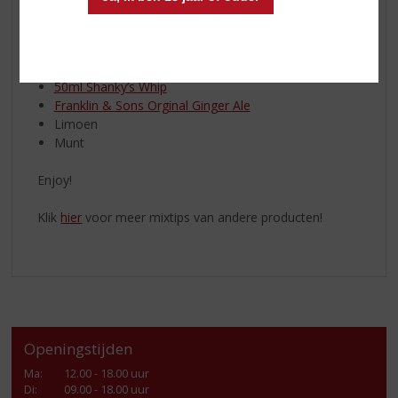
CARAMEL, VANILLA & CREAM FLAVOURS
Perfect Serve:
50ml Shanky’s Whip
Franklin & Sons Orginal Ginger Ale
Limoen
Munt
Enjoy!
Klik
hier
voor meer mixtips van andere producten!
Openingstijden
Ma
:
12.00 - 18.00 uur
Di
:
09.00 - 18.00 uur