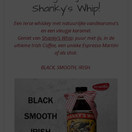
S
ONVERGETELIJK
Shanky’s Whip!
p
MET
r
SHANKY
i
Een Ierse whiskey met natuurlijke vanillearoma's
n
S
en een vleugje karamel.
g
Geniet van
Shanky’s Whip
: puur met ijs, in de
WHIP
n
a
ultieme Irish Coffee, een unieke Espresso Martini
a
of als shot.
r
d
BLACK, SMOOTH, IRISH.
e
n
a
v
i
g
a
t
i
e