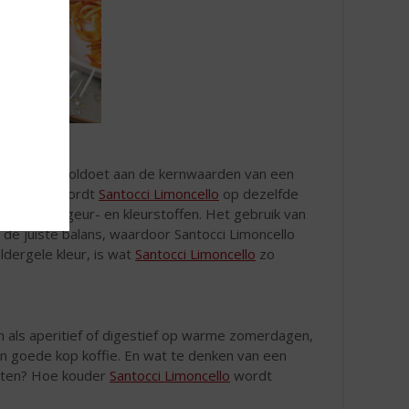
henk!
erecept en voldoet aan de kernwaarden van een
aties lang wordt
Santocci Limoncello
op dezelfde
 smaak-, geur- en kleurstoffen. Het gebruik van
t de juiste balans, waardoor Santocci Limoncello
dergele kleur, is wat
Santocci Limoncello
zo
en als aperitief of digestief op warme zomerdagen,
een goede kop koffie. En wat te denken van een
chten? Hoe kouder
Santocci Limoncello
wordt