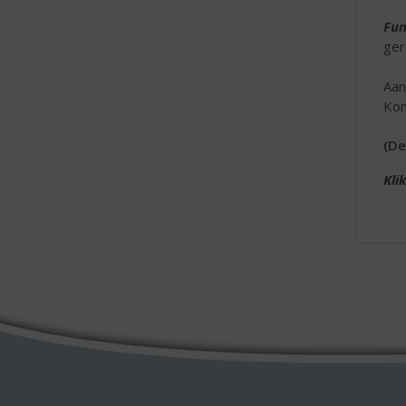
Fun
ger
Aan
Kom
(De
Kli