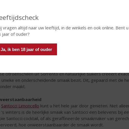
eeftijdscheck
j vragen altijd naar uw leeftijd, in de winkels en ook online. Bent u
 jaar of ouder?
onweerstaanbare Santocci Limoncello is het perfecte gesc
Ja, ik ben 18 jaar of ouder
tocci Limoncello
wordt gemaakt volgens een oud Italiaans famili
de limoncello: traditie, balans en onweerstaanbaarheid. Al gener
achtelijke manier gemaakt, zonder toevoegingen van kunstmatige
se citroenschillen uit Sorrento en natuurlijke suikers creëert exac
 unieke en onderscheidende smaak bezit. Dit, gepaard met de hel
zonder maakt.
weerstaanbaarheid
n
Santocci Limoncello
kunt u het hele jaar door genieten. Niet alle
 ‘s winters is de heerlijke smaak van Santocci een belevenis bij 
ie Santocci cocktail, of als geraffineerde smaakmaker van gere
erveerd, hoe onweerstaanbaarder de smaak wordt.