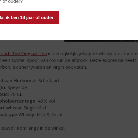
r of ouder?
Ja, ik ben 18 jaar of ouder
riach The Original Ten
is een rijkelijk gelaagde whisky met tonen
 een subtiel spoor van rook in de afdronk. Deze expressie heeft 1
rbon, ex sherryvaten en virgin oak vaten.
d van Herkomst:
Schotland
io:
Speyside
oud:
70 CL
oholpercentage:
43% vol
rt whisky:
Single Malt
aktype Whisky:
Mild & Zacht
ieuwd? Kom langs in de winkel!