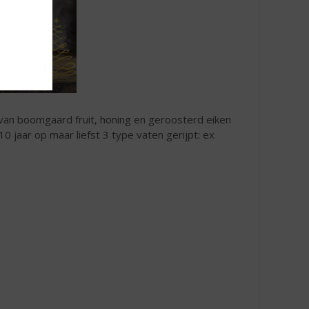
 van boomgaard fruit, honing en geroosterd eiken
0 jaar op maar liefst 3 type vaten gerijpt: ex