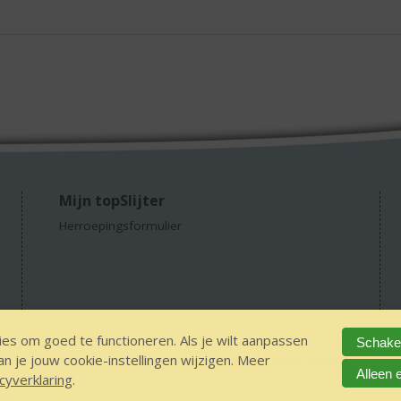
Mijn topSlijter
Herroepingsformulier
es om goed te functioneren. Als je wilt aanpassen
Schakel
 je jouw cookie-instellingen wijzigen. Meer
GEEN 18 GEEN alcohol
IDIN/ITSME
sitemap
Privacy Statement
Dis
Alleen 
cyverklaring
.