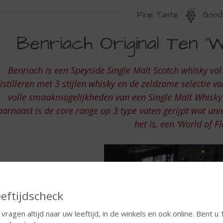
Fine Taste
Good 
ENRIACH
Benriach Original Ten ‘W
RIGINAL
EN
Benriach is een Speyside Single Malt Scotch whisky vol 
ORLD
istilleren met 3 stijlen whisky en de zeldzame selectie v
F
volle smaakmogelijkheden van een Single Malt Whisky
arnaast is de core range op 3 type vaten gerijpt wat uni
LAVOUR
het is, een ‘World of Fl
eftijdscheck
 vragen altijd naar uw leeftijd, in de winkels en ook online. Bent u 