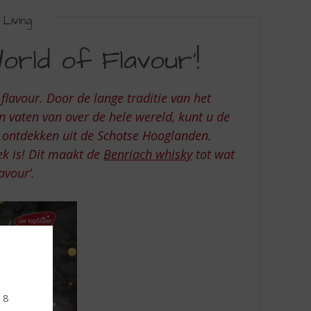
Living
orld of Flavour’!
flavour. Door de lange traditie van het
an vaten van over de hele wereld, kunt u de
 ontdekken uit de Schotse Hooglanden.
ek is! Dit maakt de
Benriach whisky
tot wat
avour’.
18