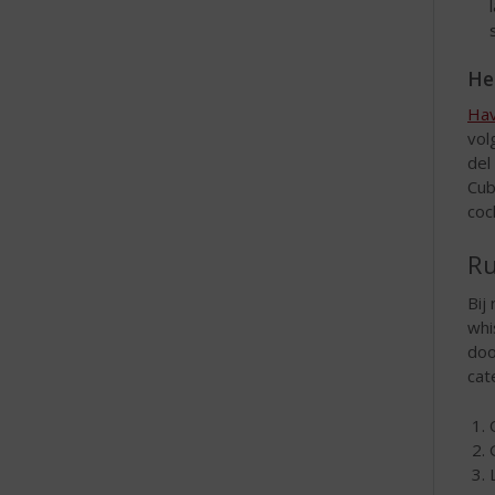
He
Hav
vol
del
Cub
coc
Ru
Bij
whi
doo
cat