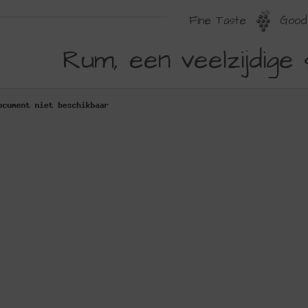
Fine Taste
Good 
UM,
Rum, een veelzijdige
EN
EELZIJDIGE
TERKE
RANK