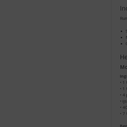
In
Rum
He
Mo
Ing
• 1 
• 1
• 4
• ij
• 4
• 7
Ber