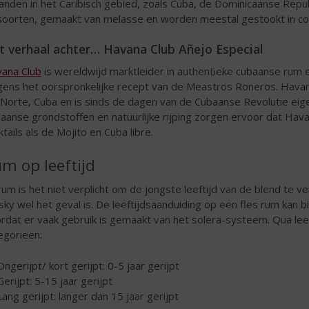
landen in het Caribisch gebied, zoals Cuba, de Dominicaanse Republ
soorten, gemaakt van melasse en worden meestal gestookt in colu
t verhaal achter…
Havana Club Añejo Especial
ana Club
is wereldwijd marktleider in authentieke cubaanse rum
gens het oorspronkelijke recept van de Meastros Roneros. Havan
 Norte, Cuba en is sinds de dagen van de Cubaanse Revolutie ei
aanse grondstoffen en natuurlijke rijping zorgen ervoor dat Hava
ktails als de Mojito en Cuba libre.
m op leeftijd
 rum is het niet verplicht om de jongste leeftijd van de blend te ve
sky wel het geval is. De leeftijdsaanduiding op een fles rum kan
rdat er vaak gebruik is gemaakt van het solera-systeem. Qua leef
egorieën:
Ongerijpt/ kort gerijpt: 0-5 jaar gerijpt
Gerijpt: 5-15 jaar gerijpt
Lang gerijpt: langer dan 15 jaar gerijpt