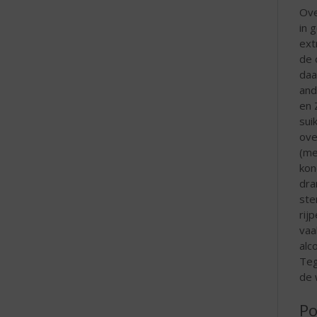
Ove
in 
ext
de 
daa
and
en 
sui
ove
(me
kon
dra
ste
rij
vaa
alc
Teg
de 
Po