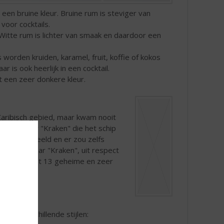
 een bruine kleur. Bruine rum is steviger van
voor cocktails.
. Witte rum is lichter van smaak en daardoor een
worden kruiden, karamel, fruit, koffie of kokos
s ook heerlijk in een cocktail.
 een zeer donkere kleur.
Caribisch gebied, maar kwam nooit
eemonster "Kraken" die het schip
uwelijk beeld en er zou zelfs
rnoemd naar "Kraken", uit respect
n Rum
bevat 13 geheime en zeer
in 3 verschillende stijlen: