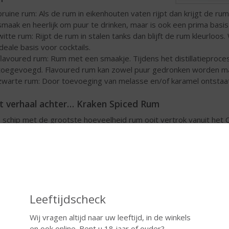
bruine rum: Als de rum in eikenhouten vaten rijpt dan krijgt de rum
smaak en heerlijk om puur te drinken, maar is ook een prima basis 
witte rum: Rijpt de rum in stalen tanks dan blijft de rum kleurloos
ideale basis voor cocktails.
flavoured rum: Rum met een smaakje. Tijdens het distillatieproces 
toegevoegd. Flavoured rum kan zowel puur gedronken worden maar i
zwarte rum: Door toevoeging van melasse en/of karamel ontstaat
t verhaal achter… Kraken Spiced Rum
 schip met de grootste hoeveelheid rum ooit vertrok vanuit het 
 op haar bestemming. Verhalen gingen rond over het mythische z
 bemanning zou hebben verslonden. Ooggetuigen schetsen een gr
ijs zijn gevonden. Vaten met spiced rum werden gevonden en ve
r de onverslaanbare kracht en macht van het zeemonster.
Krake
tische specerijen, waaronder kaneel, gember en kruidnagel.
Leeftijdscheck
ijlen rum
Wij vragen altijd naar uw leeftijd, in de winkels
ankelijk van de herkomst van de rum is de drank onder te verdelen 
en ook online. Bent u 18 jaar of ouder?