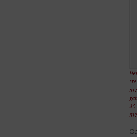
e
Het
ste
me
geb
40
mee
Oo