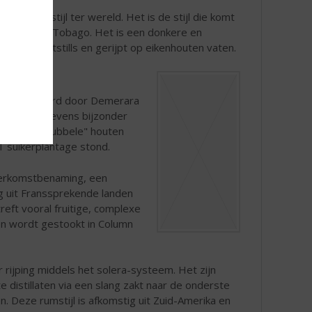
kende rumstijl ter wereld. Het is de stijl die komt
 Trinidad & Tobago. Het is een donkere en
okt in potstills en gerijpt op eikenhouten vaten.
, gedistilleerd door Demerara
at deze rum tevens bijzonder
rd op de "dubbele" houten
 suikerplantage stond.
herkomstbenaming, een
g uit Franssprekende landen
eft vooral fruitige, complexe
en wordt gestookt in Column
r rijping middels het solera-systeem. Het zijn
distillaten via een slang zakt naar de onderste
 Deze rumstijl is afkomstig uit Zuid-Amerika en