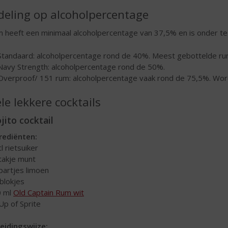
deling op alcoholpercentage
 heeft een minimaal alcoholpercentage van 37,5% en is onder te 
Standaard: alcoholpercentage rond de 40%. Meest gebottelde ru
Navy Strength: alcoholpercentage rond de 50%.
Overproof/ 151 rum: alcoholpercentage vaak rond de 75,5%. Wordt 
le lekkere cocktails
jito cocktail
rediënten:
tl rietsuiker
 takje munt
 partjes limoen
sblokjes
0 ml
Old Captain Rum wit
 Up of Sprite
eidingswijze: