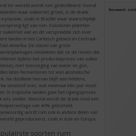
ral ter wereld wordt rum gedistilleerd. Vooral
gebieden waar suikerriet groeit, is de drank
ra populair, zoals in Brazilië waar waarschijnlijk
oorsprong ligt van rum. Kolonisten plantten
r suikerriet aan en dit verspreidde zich over
ere landen in het Caribisch gebied en Centraal-
Zuid-Amerika. De slaven van grote
kerrietplantages ontdekten dat ze de resten die
rbleven tijdens het productieproces van suiker
lasse), met toevoeging van water en gist,
den laten fermenteren tot een alcoholische
nk. Na distillatie hiervan blijft een heldere,
rke vloeistof over, wat minimaal één jaar moet
pen. In tropische landen gaat het rijpingsproces
k iets sneller. Meestal wordt de drank rond een
oholpercentage van 40% gebotteld.
enwoordig wordt rum ook in andere delen van
wereld geproduceerd, zoals in Azië en Europa.
pulairste soorten rum