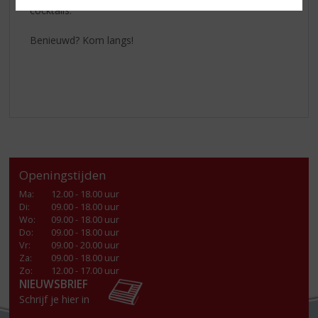
cocktails.
Benieuwd? Kom langs!
Openingstijden
Ma
:
12.00 - 18.00 uur
Di
:
09.00 - 18.00 uur
Wo
:
09.00 - 18.00 uur
Do
:
09.00 - 18.00 uur
Vr
:
09.00 - 20.00 uur
Za
:
09.00 - 18.00 uur
Zo:
12.00 - 17.00 uur
NIEUWSBRIEF
Schrijf je hier in