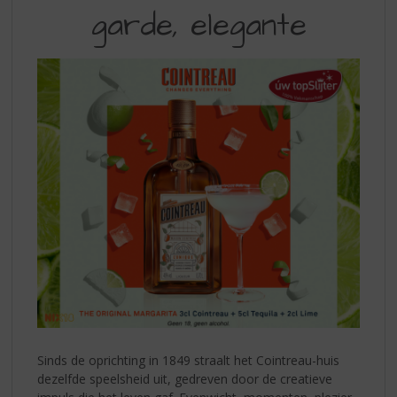
S
GARDE
garde, elegante
p
ELEGANTIE
r
i
n
g
n
a
a
r
d
e
n
a
v
i
g
a
t
i
Sinds de oprichting in 1849 straalt het Cointreau-huis
e
dezelfde speelsheid uit, gedreven door de creatieve