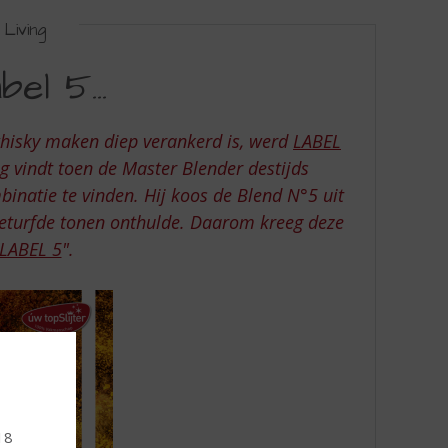
Living
bel 5…
 whisky maken diep verankerd is, werd
LABEL
g vindt toen de Master Blender destijds
binatie te vinden. Hij koos de Blend N°5 uit
geturfde tonen onthulde. Daarom kreeg deze
LABEL 5
".
 18