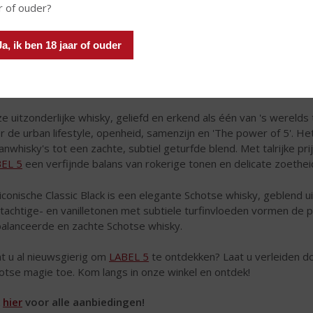
r of ouder?
Ja, ik ben 18 jaar of ouder
e uitzonderlijke whisky, geliefd en erkend als één van 's werelds
r de urban lifestyle, openheid, samenzijn en 'The power of 5'. H
anwhisky's tot een zachte, subtiel geturfde blend. Met talrijke pri
EL 5
een verfijnde balans van rokerige tonen en delicate zoethei
iconische Classic Black is een elegante Schotse whisky, geblend ui
tachtige- en vanilletonen met subtiele turfinvloeden vormen de p
alanceerde en zachte Schotse whisky.
t u al nieuwsgierig om
LABEL 5
te ontdekken? Laat u verleiden d
otse magie toe. Kom langs in onze winkel en ontdek!
k
hier
voor alle aanbiedingen!