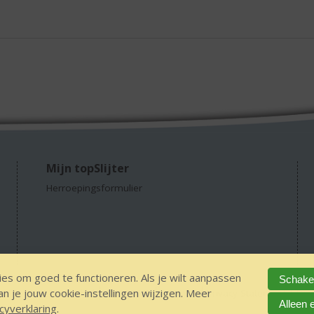
Mijn topSlijter
Herroepingsformulier
es om goed te functioneren. Als je wilt aanpassen
Schakel
 je jouw cookie-instellingen wijzigen. Meer
GEEN 18 GEEN alcohol
IDIN/ITSME
sitemap
Privacy Statement
Dis
Alleen 
cyverklaring
.