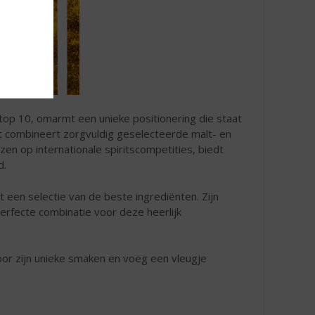
 top 10, omarmt een unieke positionering die staat
et combineert zorgvuldig geselecteerde malt- en
jzen op internationale spiritscompetities, biedt
d.
t een selectie van de beste ingrediënten. Zijn
erfecte combinatie voor deze heerlijk
oor zijn unieke smaken en voeg een vleugje