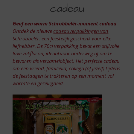
S
SCHROBBELÈR-
cadeau
p
MOMENT
r
CADEAU
i
Geef een warm Schrobbelèr-moment cadeau
n
Ontdek de nieuwe
cadeauverpakkingen van
g
Schrobbelèr
: een feestelijk geschenk voor elke
n
a
liefhebber. De 70cl verpakking bevat een stijlvolle
a
luxe zakflacon, ideaal voor onderweg of om te
r
bewaren als verzamelobject. Het perfecte cadeau
d
om een vriend, familielid, collega (of jezelf) tijdens
e
de feestdagen te trakteren op een moment vol
n
a
warmte en gezelligheid.
v
i
g
a
t
i
e