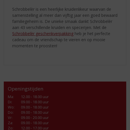
Schrobbelèr is een heerlijke
kruidenlikeur waarvan de
samenstelling al meer dan vijftig jaar een goed bewaard
familiegeheim is. De unieke smaak dankt Schrobbelèr
aan 43 verschillende kruiden en specerijen. Met de
Schrobbelèr geschenkverpakking
heb je het perfecte
cadeau om de vriendschap te vieren en op mooie
momenten te proosten!
Openingstijden
Ma
:
12.00 - 18.00 uur
Di
:
09.00 - 18.00 uur
Wo
:
09.00 - 18.00 uur
Do
:
09.00 - 18.00 uur
Vr
:
09.00 - 20.00 uur
Za
:
09.00 - 18.00 uur
Zo:
12.00 - 17.00 uur