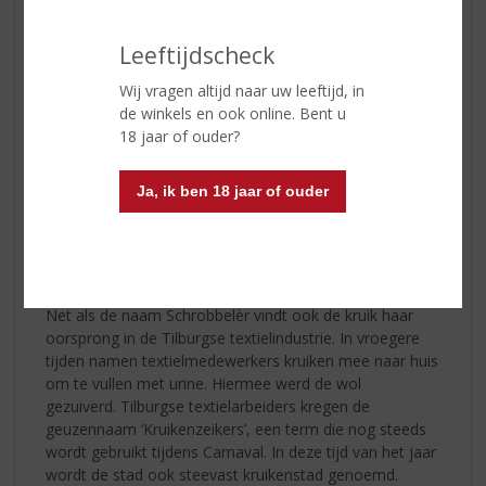
vriendschap leven voort in ‘zijn Schrobbelèr’
Leeftijdscheck
De naam Schrobbelèr
De ondernemende Jan Wassing ontleende de naam van
Wij vragen altijd naar uw leeftijd, in
zijn huisbar “Bij den Schrobbelèr” aan de roemrijke
de winkels en ook online. Bent u
Tilburgse textielindustrie. De schrobbelaar ontwarde de
18 jaar of ouder?
wol, voordat deze gesponnen kon worden. Als
prominente en bourgondische Brabander verspreidde
Ja, ik ben 18 jaar of ouder
Jan zijn likeur tijdens carnaval en binnen de plaatselijke
horeca, een spoor van bijzondere vriendschappen en
gezelligheid achterlatend.
De Kruik
Net als de naam Schrobbelèr vindt ook de kruik haar
oorsprong in de Tilburgse textielindustrie. In vroegere
tijden namen textielmedewerkers kruiken mee naar huis
om te vullen met urine. Hiermee werd de wol
gezuiverd. Tilburgse textielarbeiders kregen de
geuzennaam ‘Kruikenzeikers’, een term die nog steeds
wordt gebruikt tijdens Carnaval. In deze tijd van het jaar
wordt de stad ook steevast kruikenstad genoemd.