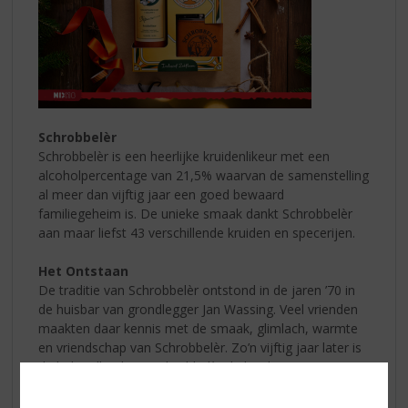
Schrobbelèr
Schrobbelèr is een heerlijke kruidenlikeur met een
alcoholpercentage van 21,5% waarvan de samenstelling
al meer dan vijftig jaar een goed bewaard
familiegeheim is. De unieke smaak dankt Schrobbelèr
aan maar liefst 43 verschillende kruiden en specerijen.
Het Ontstaan
De traditie van Schrobbelèr ontstond in de jaren ’70 in
de huisbar van grondlegger Jan Wassing. Veel vrienden
maakten daar kennis met de smaak, glimlach, warmte
en vriendschap van Schrobbelèr. Zo’n vijftig jaar later is
de bekendheid van Schrobbelèr de huisbar ver
ontstegen. Jan Wassing overleed in 1981, een jaar
nadat zijn likeur op de markt kwam. Zijn warmte en