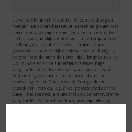
De winters kunnen hier koud en de zomers droog en
heet zijn. De bodem bestaat uit leisteen en graniet, wat
ideaal is voor de wijnstokken. De rode druivensoorten
die hier voornamelijk voorkomen zijn de Tempranillo en
de Touriga Nacional. Van de witte druivensoorten
groeien hier voornamelijk de Malsavia en de Rabigato.
Volg de ‘Rota do Vinho do Porto’, die u langs de rivier de
Douro, valleien en de authentieke terrasvormige
wijngaarden voert. Bezoek een aantal quintas, waar
Port wordt geproduceerd, en neem deel aan een
rondleiding en een Port-proeverij. Breng ook een
bezoek aan ‘Peso da Régua’, de grootste stad aan het
water, met spectaculaire uitzichten op de terrasvormige
wijngaarden. Wilt u echt de Portugese wijnbeleving,
boek dan een overnachting in een wijnhotel en breng de
nacht door in een wijnvat.
Culinaire tip: Francesinha is eigenlijk een hele stevige
tosti, bestaande uit 2 sneden brood met meerdere