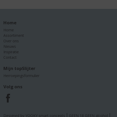
Home
Home
Assortiment
Over ons
Nieuws
Inspiratie
Contact
Mijn topSlijter
Herroepingsformulier
Volg ons
F
a
Designed by YOOKY smart concepts
GEEN 18 GEEN alcohol