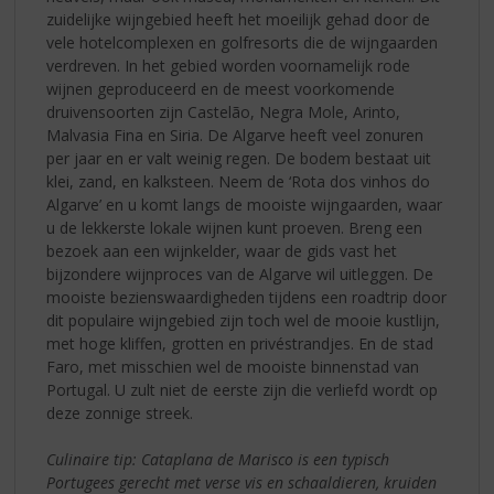
zuidelijke wijngebied heeft het moeilijk gehad door de
vele hotelcomplexen en golfresorts die de wijngaarden
verdreven. In het gebied worden voornamelijk rode
wijnen geproduceerd en de meest voorkomende
druivensoorten zijn Castelão, Negra Mole, Arinto,
Malvasia Fina en Siria. De Algarve heeft veel zonuren
per jaar en er valt weinig regen. De bodem bestaat uit
klei, zand, en kalksteen. Neem de ‘Rota dos vinhos do
Algarve’ en u komt langs de mooiste wijngaarden, waar
u de lekkerste lokale wijnen kunt proeven. Breng een
bezoek aan een wijnkelder, waar de gids vast het
bijzondere wijnproces van de Algarve wil uitleggen. De
mooiste bezienswaardigheden tijdens een roadtrip door
dit populaire wijngebied zijn toch wel de mooie kustlijn,
met hoge kliffen, grotten en privéstrandjes. En de stad
Faro, met misschien wel de mooiste binnenstad van
Portugal. U zult niet de eerste zijn die verliefd wordt op
deze zonnige streek.
Culinaire tip: Cataplana de Marisco is een typisch
Portugees gerecht met verse vis en schaaldieren, kruiden