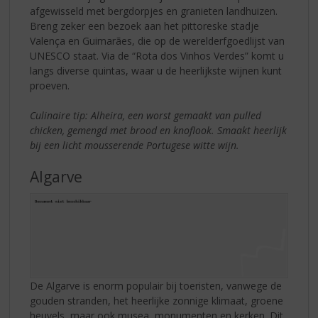
afgewisseld met bergdorpjes en granieten landhuizen.
Breng zeker een bezoek aan het pittoreske stadje
Valença en Guimarães, die op de werelderfgoedlijst van
UNESCO staat. Via de “Rota dos Vinhos Verdes” komt u
langs diverse quintas, waar u de heerlijkste wijnen kunt
proeven.
Culinaire tip: Alheira, een worst gemaakt van pulled
chicken, gemengd met brood en knoflook. Smaakt heerlijk
bij een licht mousserende Portugese witte wijn.
Algarve
De Algarve is enorm populair bij toeristen, vanwege de
gouden stranden, het heerlijke zonnige klimaat, groene
heuvels, maar ook musea, monumenten en kerken. Dit