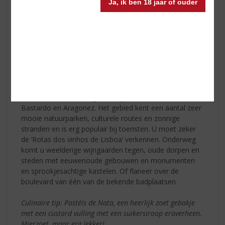
Ja, ik ben 18 jaar of ouder
Ten noorden van de hoofdstad Lissabon ligt het
wijngebied Lisboa, wat tot 2009 beter bekend stond als
Estremadura. Doordat het heuvelachtige gebied langs
de kust ligt, heeft de Atlantische Oceaan veel invloed op
het klimaat en staat er vaak veel wind. In de zomer is
het relatief koel, ondanks de vele zonuren. De bodem
bestaat uit klei, zand en graniet. De meest aangeplante
druivensoorten in het gebied zijn Arinto, Malvasia, Siria,
Bastardo en Aragonez. Het gebied kent een aantal zeer
mooie natuurparken, culturele routes en zonnige
stranden en is erg populair bij toeristen. U moet zeker
de ‘Rotas dos vinhos de Lisboa’ verkennen. Onderweg
komt u weelderige wijngaarden tegen, oude dorpen en
steden met eeuwenoude gebouwen en monumenten
en sprookjesachtige kastelen. Of flaneer over de
boulevard van één van de bekende badplaatsen.
Culinaire tip: Pastéis de Nata, een heerlijk zoet gebakje
met een custard vulling met een suikersiroop eroverheen.
Mierzoet, maar erg lekker!