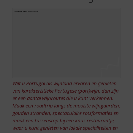
S
DOOR
p
PORTUGAL
r
i
n
g
n
a
a
r
d
e
n
a
Wilt u Portugal als wijnland ervaren en genieten
v
van karakteristieke Portugese (port)wijn, dan zijn
i
er een aantal wijnroutes die u kunt verkennen.
g
Maak een roadtrip langs de mooiste wijngaarden,
a
gouden stranden, spectaculaire rotsformaties en
t
i
maak een tussenstop bij een knus restaurantje,
e
waar u kunt genieten van lokale specialiteiten en