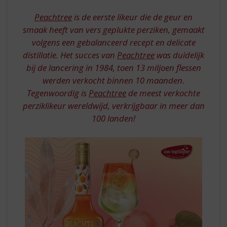
S
PEACHTREE
p
Peachtree
is de eerste likeur die de geur en
r
smaak heeft van vers geplukte perziken, gemaakt
i
volgens een gebalanceerd recept en delicate
n
distillatie. Het succes van
Peachtree
was duidelijk
g
n
bij de lancering in 1984, toen 13 miljoen flessen
a
werden verkocht binnen 10 maanden.
a
Tegenwoordig is
Peachtree
de meest verkochte
r
perziklikeur wereldwijd, verkrijgbaar in meer dan
d
100 landen!
e
n
a
v
i
g
a
t
i
e