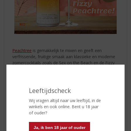
Peachtree
is gemakkelijk te mixen en geeft een
verfrissende, fruitige smaak aan klassieke en moderne
zomercocktails zoals de Sex on the Beach en de Fizzy
Peachtree. De Fizzy Peachtree is een licht, verfrissende
cocktail en bevat slechts 93 calorieën per glas. Dat zijn
minder calorieën dan een glas bier of wijn!
Leeftijdscheck
Ingrediënten:
Wij vragen altijd naar uw leeftijd, in de
40 ml Peachtree
winkels en ook online. Bent u 18 jaar
100 ml bruisend water
of ouder?
Sap van ¼ limoen
Ja, ik ben 18 jaar of ouder
Garnering: