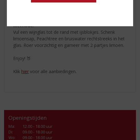
2 partjes limoen
Methode:
Vul een wijnglas tot de rand met ijsblokjes. Schenk
limoensap, Peachtree en bruiswater rechtstreeks in het
glas. Roer voorzichtig en garneer met 2 partjes limoen.
Enjoy! 🍑
Klik
hier
voor alle aanbiedingen.
Openingstijden
Ma
:
12.00 - 18.00 uur
Di
:
09.00 - 18.00 uur
Wo
:
09.00 - 18.00 uur