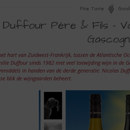
Fine Taste
Good 
UFFOUR
Duffour Père & Fils – V
ÈRE
Gascogn
LS
het hart van Zuidwest-Frankrijk, tussen de Atlantische 
ilie Duffour sinds 1982 met veel toewijding wijn in de 
AKMANSCHAP
inmiddels in handen van de derde generatie: Nicolas Duff
IT
sse blik de wijngaarden beheert.
E
ASCOGNE