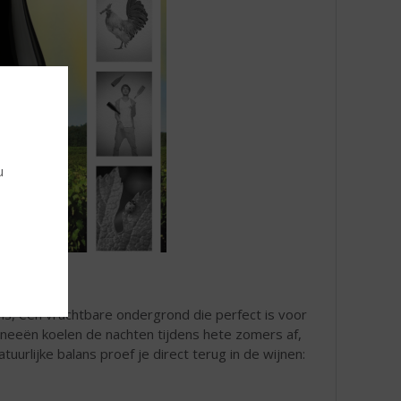
u
ms, een vruchtbare ondergrond die perfect is voor
eneeën koelen de nachten tijdens hete zomers af,
uurlijke balans proef je direct terug in de wijnen: