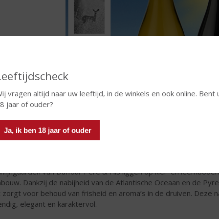
Leeftijdscheck
ij vragen altijd naar uw leeftijd, in de winkels en ook online. Bent 
8 jaar of ouder?
Ja, ik ben 18 jaar of ouder
n uniek terroir tussen oceaan en bergen
wijngaarden van Duffour Père & Fils liggen op klei- en leembode
nbouw. Dankzij de nabijheid van de Atlantische Oceaan en de Pyr
 zorgt voor behoud van frisheid en aroma’s in de druiven. Deze nat
endig, elegant en karaktervol.