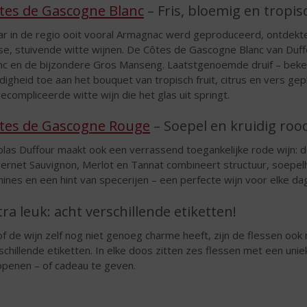
tes de Gascogne Blanc
– Fris, bloemig en tropis
r in de regio ooit vooral Armagnac werd geproduceerd, ontdekte
sse, stuivende witte wijnen. De Côtes de Gascogne Blanc van Duf
nc en de bijzondere Gros Manseng. Laatstgenoemde druif – beken
idigheid toe aan het bouquet van tropisch fruit, citrus en vers gep
ecompliceerde witte wijn die het glas uit springt.
tes de Gascogne Rouge
– Soepel en kruidig roo
olas Duffour maakt ook een verrassend toegankelijke rode wijn:
ernet Sauvignon, Merlot en Tannat combineert structuur, soepelhe
nines en een hint van specerijen – een perfecte wijn voor elke dag
tra leuk: acht verschillende etiketten!
of de wijn zelf nog niet genoeg charme heeft, zijn de flessen ook
schillende etiketten. In elke doos zitten zes flessen met een unie
openen – of cadeau te geven.