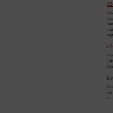
Cô
Waa
fri
Bla
kru
ong
Cô
Nic
Cab
tan
Ex
Als
ver
te 