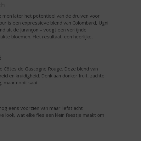
ch
 men later het potentieel van de druiven voor
four is een expressieve blend van Colombard, Ugni
d uit de Jurançon – voegt een verfijnde
lukte bloemen. Het resultaat: een heerlijke,
d
 de Côtes de Gascogne Rouge. Deze blend van
id en kruidigheid. Denk aan donker fruit, zachte
, maar nooit saai.
 nog eens voorzien van maar liefst acht
ke look, wat elke fles een klein feestje maakt om