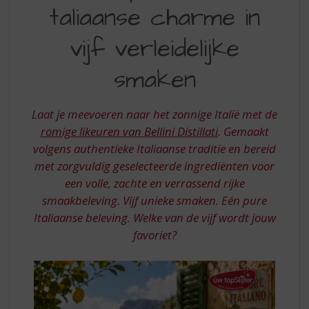
S
taliaanse charme in
CREMA
p
r
ITALIAANSE
vijf verleidelijke
i
CHARME
n
smaken
IN
g
n
VIJF
a
Laat je meevoeren naar het zonnige Italië met de
VERLEIDELIJKE
a
romige likeuren van Bellini Distillati
. Gemaakt
r
SMAKEN
d
volgens authentieke Italiaanse traditie en bereid
e
met zorgvuldig geselecteerde ingrediënten voor
n
een volle, zachte en verrassend rijke
a
smaakbeleving. Vijf unieke smaken. Eén pure
v
Italiaanse beleving. Welke van de vijf wordt jouw
i
g
favoriet?
a
t
i
e