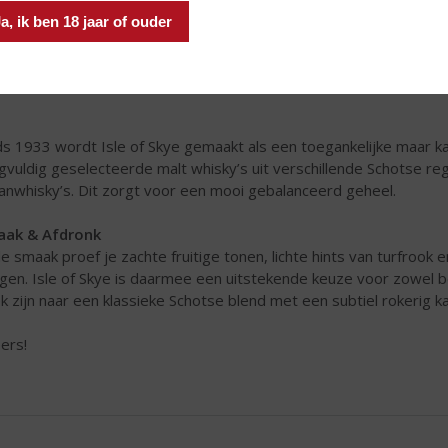
a, ik ben 18 jaar of ouder
ds 1933 wordt Isle of Skye gemaakt als een toegankelijke maar k
gvuldig geselecteerde malt whisky’s uit verschillende Schotse 
anwhisky’s. Dit zorgt voor een mooi gebalanceerd geheel.
aak & Afdronk
de smaak proef je zachte fruitige tonen, lichte hints van turfrook e
gen. Isle of Skye is daarmee een uitstekende keuze voor zowel b
k zijn naar een klassieke Schotse blend met een subtiel rokerig k
ers!