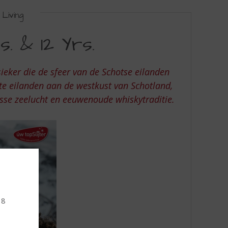
Living
. & 12 Yrs.
sieker die de sfeer van de Schotse eilanden
ste eilanden aan de westkust van Schotland,
isse zeelucht en eeuwenoude whiskytraditie.
18