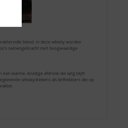
araktervolle blend. In deze whisky worden
regio’s samengebracht met hoogwaardige
n een warme, kruidige afdronk die lang blijft
eginnende whiskydrinkers als liefhebbers die op
arakter.