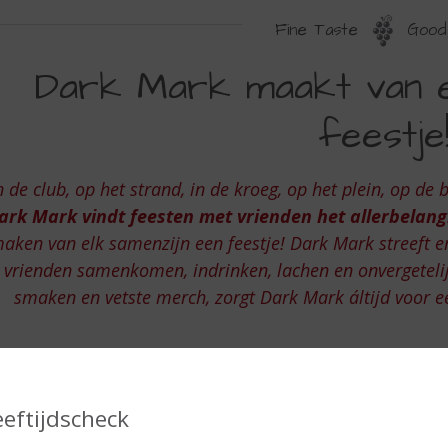
Fine Taste
Good 
ARK
Dark Mark maakt van e
ARK
feestje
AAKT
AN
n de club, op het strand, in de kroeg, op het plein, op de 
LK
ark Mark vindt feesten met vrienden het allerbelangr
AMENZIJN
aken van elk samenzijn een feestje! Dark Mark streeft e
EN
vrienden samenkomen, indrinken, lachen en onvergeteli
ESTJE!
smaken en vetste merch, zorgt Dark Mark áltijd voor e
eeftijdscheck