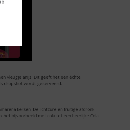
 18
n vleugje anijs. Dit geeft het een échte
als dropshot wordt geserveerd.
marena kersen. De lichtzure en fruitige afdronk
ix het bijvoorbeeld met cola tot een heerlijke Cola