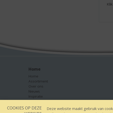
Kli
Home
Home
Assortiment
Over ons
Nieuws
Inspiratie
Contact
COOKIES OP DEZE
Deze website maakt gebruik van cooki