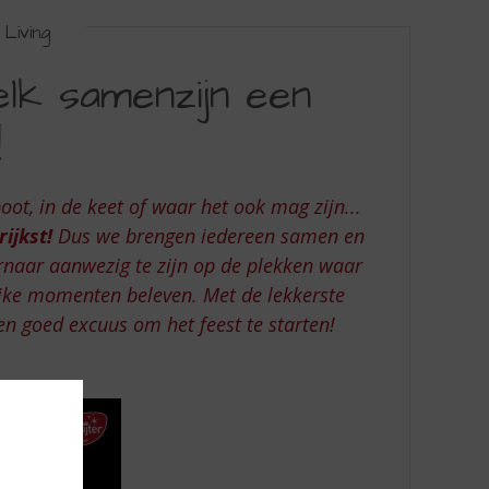
Living
lk samenzijn een
!
boot, in de keet of waar het ook mag zijn...
ijkst!
Dus we brengen iedereen samen en
rnaar aanwezig te zijn op de plekken waar
jke momenten beleven. Met de lekkerste
en goed excuus om het feest te starten!