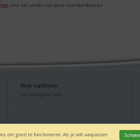
k
hier
voor het vinden van deze heerlijke likeuren!
Mijn topSlijter
Herroepingsformulier
es om goed te functioneren. Als je wilt aanpassen
Schakel