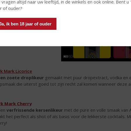
 vragen altijd naar uw leeftijd, in de winkels en ook online. Bent u
ar of ouder?
Ja, ik ben 18 jaar of ouder
k Mark Licorice
en zoete droplikeur
gemaakt met puur dropextract, vodka en ee
psmaak die uiterst goed tot zijn recht zal komen wanneer deze 
rk Mark Cherry
een
verfrissende kersenlikeur
met de pure en volle smaak van A
kt het perfect als shot of als basis voor de lekkerste cocktails. M
rry!