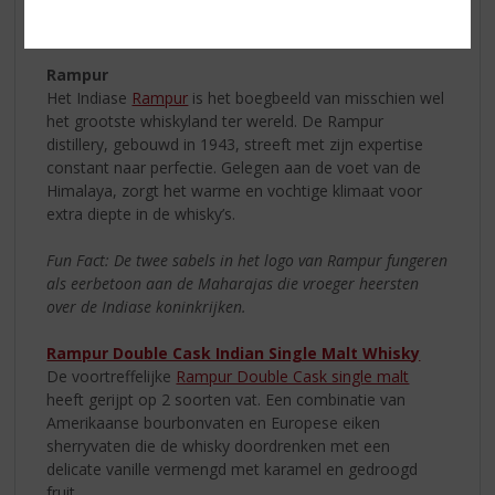
afdronk van vanille en peer. Een Aziatische whisky die u
geprobeerd moet hebben!
Rampur
Het Indiase
Rampur
is het boegbeeld van misschien wel
het grootste whiskyland ter wereld. De Rampur
distillery, gebouwd in 1943, streeft met zijn expertise
constant naar perfectie. Gelegen aan de voet van de
Himalaya, zorgt het warme en vochtige klimaat voor
extra diepte in de whisky’s.
Fun Fact: De twee sabels in het logo van Rampur fungeren
als eerbetoon aan de Maharajas die vroeger heersten
over de Indiase koninkrijken.
Rampur Double Cask Indian Single Malt Whisky
De voortreffelijke
Rampur Double Cask single malt
heeft gerijpt op 2 soorten vat. Een combinatie van
Amerikaanse bourbonvaten en Europese eiken
sherryvaten die de whisky doordrenken met een
delicate vanille vermengd met karamel en gedroogd
fruit.