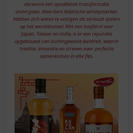
S
decennia een opvallende transformatie
p
ondergaan. Meerdere Aziatische whiskymerken
r
hebben zich weten te vestigen als serieuze spelers
i
n
op het wereldtoneel. Met een hoofdrol voor
g
Japan, Taiwan en India, is er een reputatie
n
opgebouwd van buitengewone kwaliteit, waarin
a
traditie, innovatie en streven naar perfectie
a
samenkomen in elke fles.
r
d
e
n
a
v
i
g
a
t
i
e