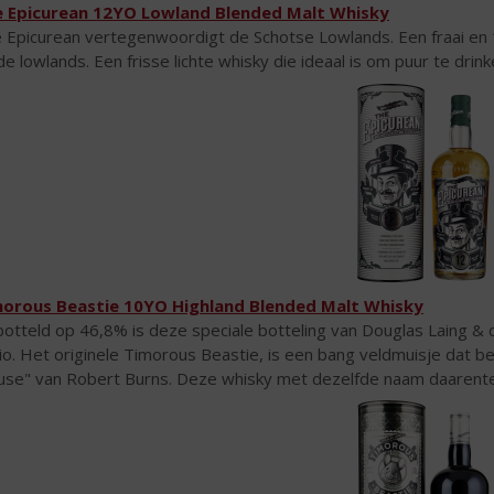
 Epicurean 12YO Lowland Blended Malt Whisky
 Epicurean vertegenwoordigt de Schotse Lowlands. Een fraai en 12
 de lowlands. Een frisse lichte whisky die ideaal is om puur te drin
orous Beastie 10YO Highland Blended Malt Whisky
otteld op 46,8% is deze speciale botteling van Douglas Laing & co
io. Het originele Timorous Beastie, is een bang veldmuisje dat 
se" van Robert Burns. Deze whisky met dezelfde naam daarentege