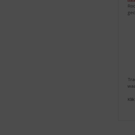
Roc
ged
Tra
waa
Kli