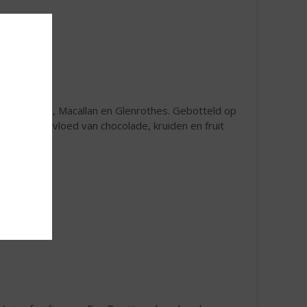
er Mortlach, Macallan en Glenrothes. Gebotteld op
ken rijke invloed van chocolade, kruiden en fruit