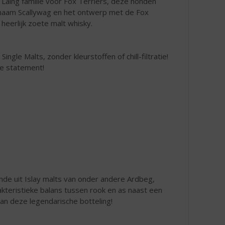
Laing familie voor Fox Terriërs, deze honden
 naam Scallywag en het ontwerp met de Fox
 heerlijk zoete malt whisky.
ingle Malts, zonder kleurstoffen of chill-filtratie!
ge statement!
ande uit Islay malts van onder andere Ardbeg,
kteristieke balans tussen rook en as naast een
van deze legendarische botteling!