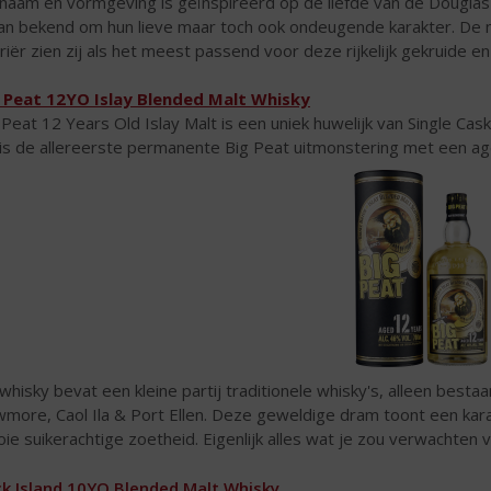
naam en vormgeving is geïnspireerd op de liefde van de Douglas 
an bekend om hun lieve maar toch ook ondeugende karakter. De
riër zien zij als het meest passend voor deze rijkelijk gekruide en
 Peat 12YO Islay Blended Malt Whisky
 Peat 12 Years Old Islay Malt is een uniek huwelijk van Single Cask S
 is de allereerste permanente Big Peat uitmonstering met een a
whisky bevat een kleine partij traditionele whisky's, alleen besta
more, Caol Ila & Port Ellen. Deze geweldige dram toont een kara
ie suikerachtige zoetheid. Eigenlijk alles wat je zou verwachten 
k Island 10YO Blended Malt Whisky