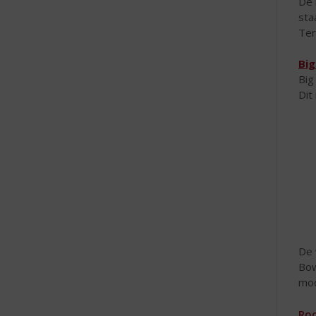
De 
sta
Ter
Big
Big
Dit
De 
Bow
moo
Roc