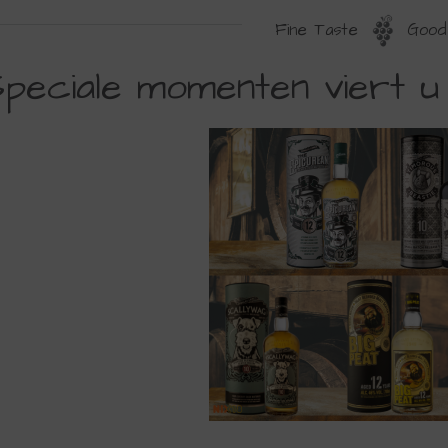
Fine Taste
Good 
PECIALE
peciale momenten viert u
OMENTEN
IERT
ET
OOIE
HISKYS