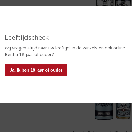
Leeftijdscheck
llywag 10YO Speyside Blended Malt Whisky
 kleine partij met daarin alleen de beste Speyside Malts waarond
Wij vragen altijd naar uw leeftijd, in de winkels en ook online.
 alcohol en non-chill gefilterd. Deze botteling heeft een uitgespro
Bent u 18 jaar of ouder?
r de lagering op op PX en Oloroso vaten.
Ja, ik ben 18 jaar of ouder