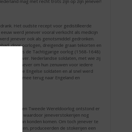
 Nederland mag met recht trots zijn op zijn jenever!
 drank. Het oudste recept voor gedistilleerde
 eeuw werd jenever vooral verkocht als medicijn
l werd jenever ook als genotsmiddel gedronken.
ehad, door oorlogen, dreigende graan tekorten en
ken. Tijdens de Tachtigjarige oorlog (1568-1648)
rland, jenever. Nederlandse soldaten, met wie zij
 rantsoen jenever om hun zenuwen voor iedere
eeld met de Engelse soldaten en al snel werd
en jenever mee terug naar Engeland en
 de Eerste en Tweede Wereldoorlog ontstond er
dseltekort waardoor jeneverstokerijen nog
jks aan graan konden komen. Om toch jenever te
blijven stoken, produceerden de stokerijen een