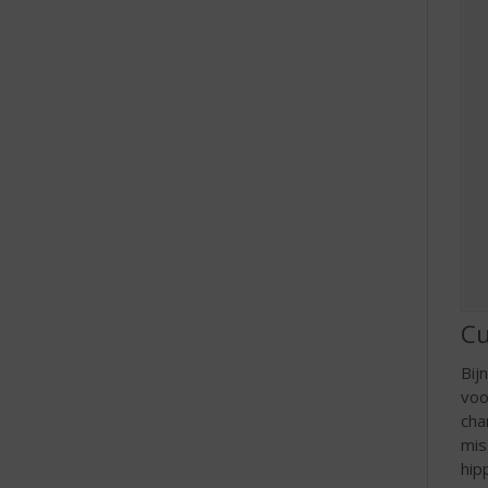
e
Cu
Bij
voo
cha
mis
hip