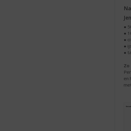
Na
Jen
● 5
● 1
● c
● i
● t
Zo 
Per
en 
met