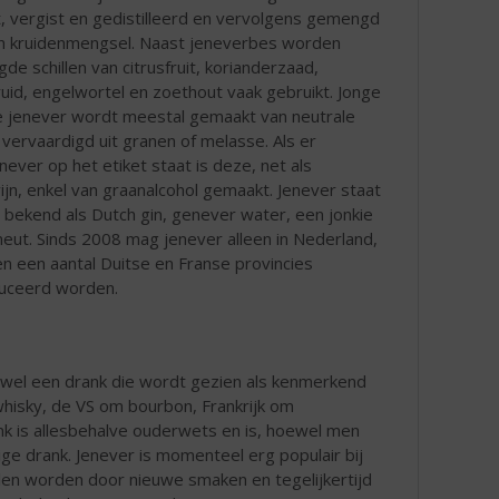
 vergist en gedistilleerd en vervolgens gemengd
n kruidenmengsel. Naast jeneverbes worden
de schillen van citrusfruit, korianderzaad,
uid, engelwortel en zoethout vaak gebruikt. Jonge
 jenever wordt meestal gemaakt van neutrale
, vervaardigd uit granen of melasse. Als er
never op het etiket staat is deze, net als
jn, enkel van graanalcohol gemaakt. Jenever staat
 bekend als Dutch gin, genever water, een jonkie
neut. Sinds 2008 mag jenever alleen in Nederland,
en een aantal Duitse en Franse provincies
uceerd worden.
val wel een drank die wordt gezien als kenmerkend
whisky, de VS om bourbon, Frankrijk om
k is allesbehalve ouderwets en is, hoewel men
e drank. Jenever is momenteel erg populair bij
len worden door nieuwe smaken en tegelijkertijd