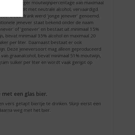
 met een lager moutwijnpercentage van maximaal
mengden dit met neutrale alcohol, vervaardigd
asse. Deze drank werd ‘jonge jenever’ genoemd.
itionele jenever staat bekend onder de naam
enever’ of ‘genever’ en bestaat uit minimaal 15%
n, bevat minimaal 35% alcohol en maximaal 20
iker per liter. Daarnaast bestaat er ook
jn. Deze jeneversoort mag alleen geproduceerd
van graanalcohol, bevat minimaal 51% moutwijn,
am suiker per liter en wordt vaak gerijpt op
 met een glas bier.
en vers getapt biertje te drinken. Slurp eerst een
 daarna weg met het bier.