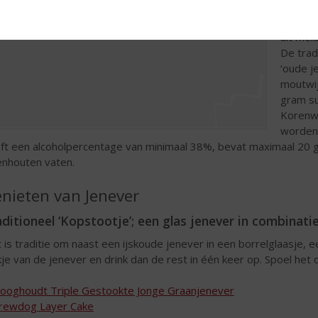
jenever
15% en 
uit mel
De trad
‘oude j
moutwij
gram su
Korenwi
worden 
ft een alcoholpercentage van minimaal 38%, bevat maximaal 20 gr
enhouten vaten.
nieten van Jenever
ditioneel ‘Kopstootje’; een glas jenever in combinatie
 is traditie om naast een ijskoude jenever in een borrelglaasje, e
kje van de jenever en drink dan de rest in één keer op. Spoel het
ooghoudt Triple Gestookte Jonge Graanjenever
rewdog Layer Cake