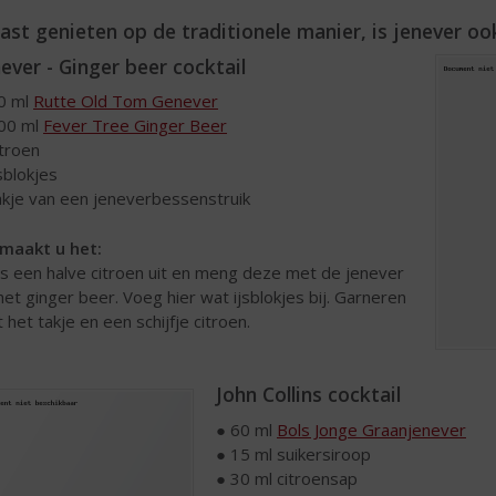
ast genieten op de traditionele manier, is jenever ook
ever - Ginger beer cocktail
0 ml
Rutte Old Tom Genever
00 ml
Fever Tree Ginger Beer
itroen
jsblokjes
akje van een jeneverbessenstruik
maakt u het:
s een halve citroen uit en meng deze met de jenever
het ginger beer. Voeg hier wat ijsblokjes bij. Garneren
 het takje en een schijfje citroen.
John Collins cocktail
● 60 ml
Bols Jonge Graanjenever
● 15 ml suikersiroop
● 30 ml citroensap