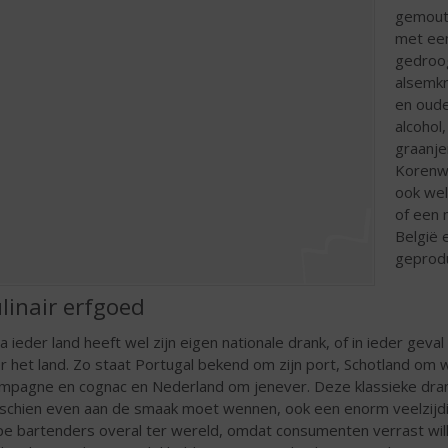
gemout,
met ee
gedroog
alsemkr
en oude
alcohol
graanje
Korenwi
ook wel
of een 
België 
geprod
linair erfgoed
na ieder land heeft wel zijn eigen nationale drank, of in ieder ge
r het land. Zo staat Portugal bekend om zijn port, Schotland om 
mpagne en cognac en Nederland om jenever. Deze klassieke dran
schien even aan de smaak moet wennen, ook een enorm veelzijdig
pe bartenders overal ter wereld, omdat consumenten verrast wil