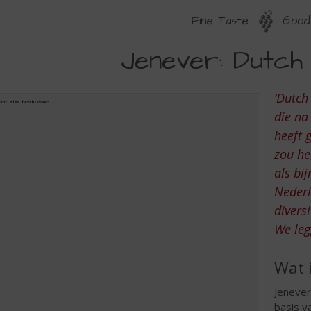
Fine Taste
Good 
ENEVER:
Jenever: Dutch
UTCH
OURAGE
‘Dutch
die na
heeft 
zou he
als bi
Nederl
divers
We leg
Wat i
Jenever
basis v