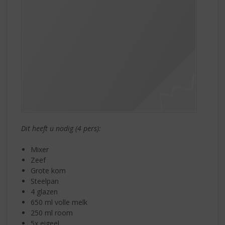
Dit heeft u nodig (4 pers):
Mixer
Zeef
Grote kom
Steelpan
4 glazen
650 ml volle melk
250 ml room
5x eigeel