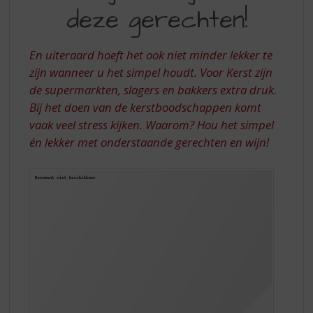
S
MOEILIJK
deze gerechten!
p
TE
r
ZIJN!
i
En uiteraard hoeft het ook niet minder lekker te
n
zijn wanneer u het simpel houdt. Voor Kerst zijn
g
de supermarkten, slagers en bakkers extra druk.
n
a
Bij het doen van de kerstboodschappen komt
a
vaak veel stress kijken. Waarom? Hou het simpel
r
én lekker met onderstaande gerechten en wijn!
d
e
n
a
v
i
g
a
t
i
e