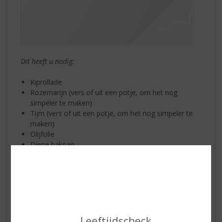
Dit heeft u nodig:
Kiprollade
Rozemarijn (vers of uit een potje, om het nog
simpeler te maken)
Tijm (vers of uit een potje, om het nog simpeler te
maken)
Olijfolie
Diepe bakpan
Ovenschaal
Optioneel aardappeltjes om te bakken of
aardappelkroketjes (airfryer)
Wellicht staat de oven nog aan van de Haricots verts.
Zet de oven wel iets lager op 180 graden. Snij de
rozemarijn en tijm alvast fijn. Pak een klein schaaltje en
Leeftijdscheck