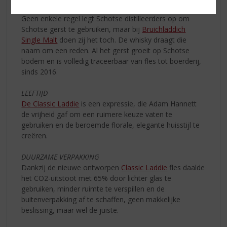
HERKOMST
Geen enkele regel legt Schotse distilleerders op om
Schotse gerst te gebruiken, maar bij
Bruichladdich
Single Malt
doen zij het toch. De whisky draagt die
naam om een reden. Al het gerst groeit op Schotse
bodem en is volledig traceerbaar van fles tot boerderij,
sinds 2016.
LEEFTIJD
De Classic Laddie
is een expressie, die Adam Hannett
de vrijheid gaf om een ruimere keuze vaten te
gebruiken en de beroemde florale, elegante huisstijl te
creëren.
DUURZAME VERPAKKING
Dankzij de nieuwe ontworpen
Classic Laddie
fles daalde
het CO2-uitstoot met 65% door lichter glas te
gebruiken, minder ruimte te verspillen en de
buitenverpakking af te schaffen, geen makkelijke
beslissing, maar wel de juiste.