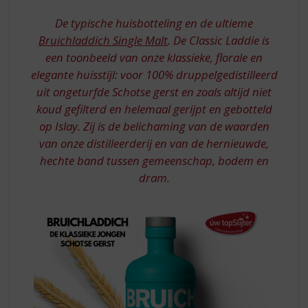
S
p
De typische huisbotteling en de ultieme
r
Bruichladdich Single Malt
. De Classic Laddie is
i
een toonbeeld van onze klassieke, florale en
n
elegante huisstijl: voor 100% druppelgedistilleerd
g
n
uit ongeturfde Schotse gerst en zoals altijd niet
a
koud gefilterd en helemaal gerijpt en gebotteld
a
op Islay. Zij is de belichaming van de waarden
r
van onze distilleerderij en van de hernieuwde,
d
hechte band tussen gemeenschap, bodem en
e
n
dram.
a
v
i
g
a
t
i
e