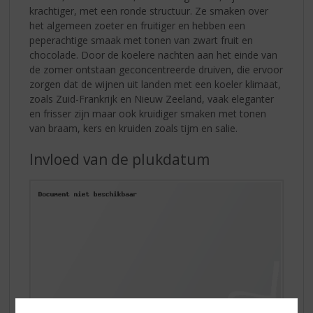
krachtiger, met een ronde structuur. Ze smaken over
het algemeen zoeter en fruitiger en hebben een
peperachtige smaak met tonen van zwart fruit en
chocolade. Door de koelere nachten aan het einde van
de zomer ontstaan geconcentreerde druiven, die ervoor
zorgen dat de wijnen uit landen met een koeler klimaat,
zoals Zuid-Frankrijk en Nieuw Zeeland, vaak eleganter
en frisser zijn maar ook kruidiger smaken met tonen
van braam, kers en kruiden zoals tijm en salie.
Invloed van de plukdatum