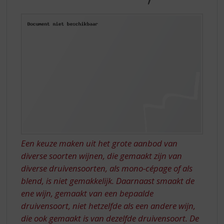
S
VAN
p
SHIRAZ
r
(SYRAH)
i
n
g
n
a
a
r
d
e
n
a
Een keuze maken uit het grote aanbod van
v
diverse soorten wijnen, die gemaakt zijn van
i
diverse druivensoorten, als mono-cépage of als
g
a
blend, is niet gemakkelijk. Daarnaast smaakt de
t
ene wijn, gemaakt van een bepaalde
i
druivensoort, niet hetzelfde als een andere wijn,
e
die ook gemaakt is van dezelfde druivensoort. De