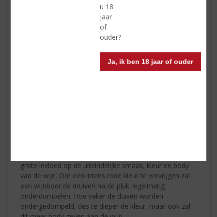
aroma’s rijker en complexer. Soms wordt ervoor
u 18
gekozen om de oogst te laten rijpen op nieuwe vaten.
jaar
Dit zorgt voor een sterkere vanille- en karamelsmaak.
of
Bij rijping op vaten die al 3-5 jaar oud zijn, zijn de
ouder?
aroma’s perfect in balans met spicy tonen van peper en
kruiden.
Ja, ik ben 18 jaar of ouder
Invloed van de wijnmaker
Aan het begin van het seizoen zal de wijnmaker de
ranken goed moeten snoeien. De druif houdt niet alleen
erg van de zon maar is ook gevoelig voor wind. De
wijnmaker moet de druif aan het einde van het seizoen
goed in de gaten houden, want het ideale
oogstmoment is meestal erg kort. Ook is de druif dan
extra gevoelig voor mot en rot. Een wijnboer heeft een
grote invloed op de uiteindelijke smaak, kleur en body
van de wijn. Om een intens rode kleur te verkrijgen zal
een wijnboer de druiven na de pluk regelmatig
onderdompelen. Hoe vaker de duiven worden
ondergedompeld, des te dieper de kleur, maar ook zal
dit meer body geven aan de wijn.