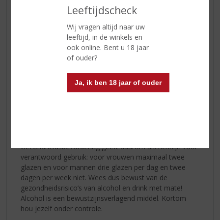
Tijdens de zwangerschap of de periode dat
Leeftijdscheck
borstvoeding gegeven wordt, wordt het gebruik van
alcohol sterk afgeraden. Het kan leiden tot schade bij
Wij vragen altijd naar uw
het (on)geboren kind. Zorg tevens dat je geen alcohol
leeftijd, in de winkels en
drinkt in combinatie met medicijnen en/of drugsgebruik,
ook online. Bent u 18 jaar
ze zorgen voor een extra belasting van het hart. Houdt
of ouder?
rekening met de mensen om je heen, jouw drinkgedrag
kan immers anderen stimuleren tot (overmatig)
Ja, ik ben 18 jaar of ouder
drankgebruik.
Hoeveel drink je?
Alcoholgebruik kan schade aan de gezondheid
aanrichten. Het Nederlands instituut voor
Gezondheidsbevordering geeft daarom als richtlijn voor
verantwoord gebruik: voor vrouwen maximaal twee
glazen en voor mannen drie glazen per dag en twee
dagen per week niet. Wees dus bewust van de
gezondheidsrisico’s van alcohol en drink met mate!
Alcohol is een bewustzijnsverlagend middel. Kortom
hou jezelf onder controle.