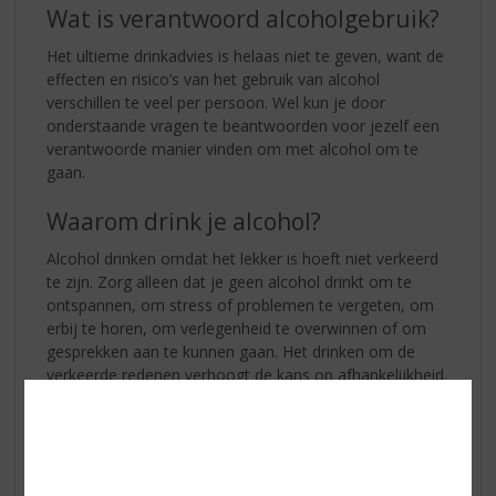
Wat is verantwoord alcoholgebruik?
Het ultieme drinkadvies is helaas niet te geven, want de
effecten en risico’s van het gebruik van alcohol
verschillen te veel per persoon. Wel kun je door
onderstaande vragen te beantwoorden voor jezelf een
verantwoorde manier vinden om met alcohol om te
gaan.
Waarom drink je alcohol?
Alcohol drinken omdat het lekker is hoeft niet verkeerd
te zijn. Zorg alleen dat je geen alcohol drinkt om te
ontspannen, om stress of problemen te vergeten, om
erbij te horen, om verlegenheid te overwinnen of om
gesprekken aan te kunnen gaan. Het drinken om de
verkeerde redenen verhoogt de kans op afhankelijkheid.
In welke situatie drink je?
Alcohol drinken tijdens sport, werk of vlak voor
verkeersdeelname verhoogt de kans op ongevallen.