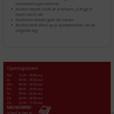
reactievermogen achteruit
Alcohol ontrekt vocht uit je lichaam, je krijgt er
(meer) dorst van
Alcohol en verkeer gaat niet samen
Alcohol heeft effect op je sportprestaties van de
volgende dag
Openingstijden
Ma
:
12.00 - 18.00 uur
Di
:
09.00 - 18.00 uur
Wo
:
09.00 - 18.00 uur
Do
:
09.00 - 18.00 uur
Vr
:
09.00 - 20.00 uur
Za
:
09.00 - 18.00 uur
Zo:
12.00 - 17.00 uur
NIEUWSBRIEF
Schrijf je hier in