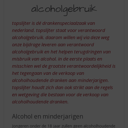
S
alcoholgebruik
p
r
i
topslijter is dé drankenspeciaalzaak van
n
nederland. topslijter staat voor verantwoord
g
n
alcoholgebruik. daarom willen wij via deze weg
a
onze bijdrage leveren aan verantwoord
a
alcoholgebruik en het helpen terugdringen van
r
misbruik van alcohol. in de eerste plaats en
d
misschien wel de grootste verantwoordelijkheid is
e
het tegengaan van de verkoop van
n
a
alcoholhoudende dranken aan minderjarigen.
v
topslijter houdt zich dan ook strikt aan de regels
i
en wetgeving die bestaan voor de verkoop van
g
alcoholhoudende dranken.
a
t
i
Alcohol en minderjarigen
e
Jongeren onder de 18 jaar zullen geen alcoholhoudende