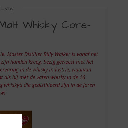
Living
e Malt Whisky Core-
. Master Distiller Billy Walker is vanaf het
n zijn handen kreeg, bezig geweest met het
ervaring in de whisky industrie, waarvan
nt als hij met de vaten whisky in de 16
hisky’s die gedistilleerd zijn in de jaren
uw!