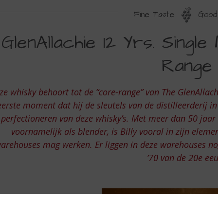
Fine Taste
Good 
LENALLACHIE
GlenAllachie 12 Yrs. Singl
2
Range
S.
INGLE
ze whisky behoort tot de “core-range” van The GlenAllachie
ALT
eerste moment dat hij de sleutels van de distilleerderij i
HISKY
perfectioneren van deze whisky’s. Met meer dan 50 jaar 
voornamelijk als blender, is Billy vooral in zijn eleme
ORE
arehouses mag werken. Er liggen in deze warehouses nog w
’70 van de 20e ee
ANGE