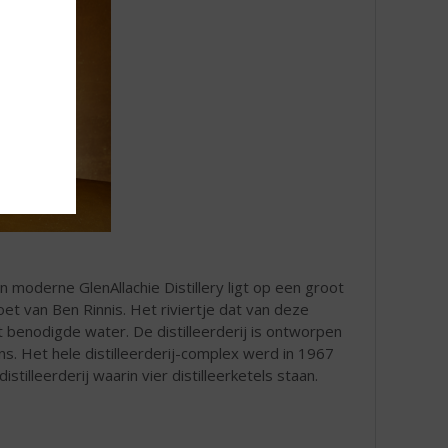
en moderne GlenAllachie Distillery ligt op een groot
oet van Ben Rinnis. Het riviertje dat van deze
 benodigde water. De distilleerderij is ontworpen
s. Het hele distilleerderij-complex werd in 1967
lleerderij waarin vier distilleerketels staan.