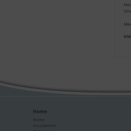
Neu
Sma
Mee
Kli
Home
Home
Assortiment