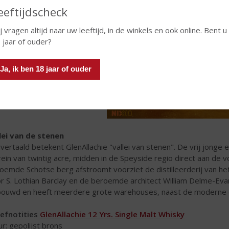
eeftijdscheck
j vragen altijd naar uw leeftijd, in de winkels en ook online. Bent u
 jaar of ouder?
Ja, ik ben 18 jaar of ouder
lei van de stenen
j vertaald betekent GlenAllachie "vallei van stenen". De vrij jonge 
rein van twintig acre, midden in de Speyside regio direct aan de v
oemde Schotse berg afstroomt voorziet de distilleerderij van het
r S. Lothian Barclay en de beroemde architect William Delme-Evan
ouwd en heeft meerdere grote warehouses, naast de moderne disti
efnotities
GlenAllachie 12 Yrs. Single Malt Whisky
ur: gepolijst brons