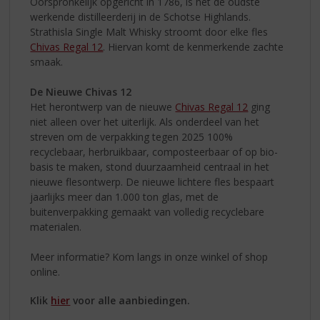
Oorspronkelijk opgericht in 1786, is het de oudste
werkende distilleerderij in de Schotse Highlands.
Strathisla Single Malt Whisky stroomt door elke fles
Chivas Regal 12
. Hiervan komt de kenmerkende zachte
smaak.
De Nieuwe Chivas 12
Het herontwerp van de nieuwe
Chivas Regal 12
ging
niet alleen over het uiterlijk. Als onderdeel van het
streven om de verpakking tegen 2025 100%
recyclebaar, herbruikbaar, composteerbaar of op bio-
basis te maken, stond duurzaamheid centraal in het
nieuwe flesontwerp. De nieuwe lichtere fles bespaart
jaarlijks meer dan 1.000 ton glas, met de
buitenverpakking gemaakt van volledig recyclebare
materialen.
Meer informatie? Kom langs in onze winkel of shop
online.
Klik
hier
voor alle aanbiedingen.