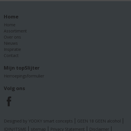
Home
Home
Assortiment
Over ons
Nieuws
Inspiratie
Contact
Mijn topSlijter
Herroepingsformulier
Volg ons
F
a
Designed by YOOKY smart concepts
GEEN 18 GEEN alcohol
IDIN/ITSME
sitemap
Privacy Statement
Disclaimer