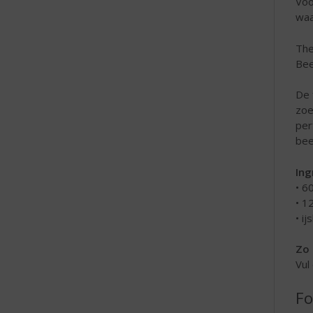
Voo
waa
The
Be
De 
zoe
per
bee
Ing
• 6
• 1
• ij
Zo 
Vul
Fo