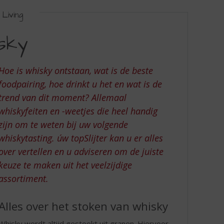
Living
isky
Hoe is whisky ontstaan, wat is de beste
foodpairing, hoe drinkt u het en wat is de
trend van dit moment? Allemaal
whiskyfeiten en -weetjes die heel handig
zijn om te weten bij uw volgende
whiskytasting. úw topSlijter kan u er alles
over vertellen en u adviseren om de juiste
keuze te maken uit het veelzijdige
assortiment.
Alles over het stoken van whisky
Whisky wordt altijd gestookt uit granen. Hiervoor