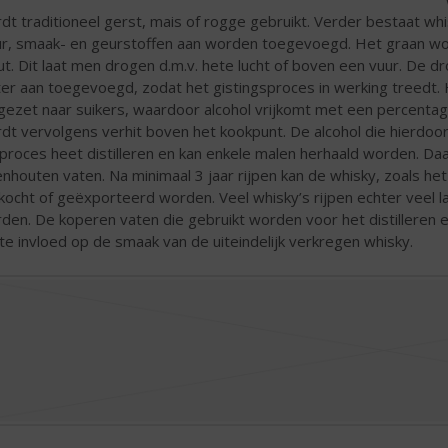
dt traditioneel gerst, mais of rogge gebruikt. Verder bestaat wh
ur, smaak- en geurstoffen aan worden toegevoegd. Het graan wo
t. Dit laat men drogen d.m.v. hete lucht of boven een vuur. De d
er aan toegevoegd, zodat het gistingsproces in werking treedt. 
ezet naar suikers, waardoor alcohol vrijkomt met een percentag
dt vervolgens verhit boven het kookpunt. De alcohol die hierd
 proces heet distilleren en kan enkele malen herhaald worden. D
enhouten vaten. Na minimaal 3 jaar rijpen kan de whisky, zoals 
kocht of geëxporteerd worden. Veel whisky’s rijpen echter veel l
den. De koperen vaten die gebruikt worden voor het distilleren e
te invloed op de smaak van de uiteindelijk verkregen whisky.