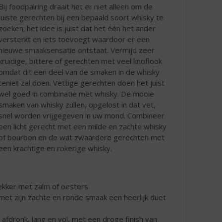
Bij foodpairing draait het er niet alleen om de
juiste gerechten bij een bepaald soort whisky te
zoeken; het idee is juist dat het één het ander
versterkt en iets toevoegt waardoor er een
nieuwe smaaksensatie ontstaat. Vermijd zeer
kruidige, bittere of gerechten met veel knoflook
omdat dit een deel van de smaken in de whisky
teniet zal doen. Vettige gerechten doen het juist
wel goed in combinatie met whisky. De mooie
smaken van whisky zullen, opgelost in dat vet,
snel worden vrijgegeven in uw mond. Combineer
een licht gerecht met een milde en zachte whisky
of bourbon en de wat zwaardere gerechten met
een krachtige en rokerige whisky.
lekker met zalm of oesters
et zijn zachte en ronde smaak een heerlijk duet
ke afdronk, lang en vol, met een droge finish van