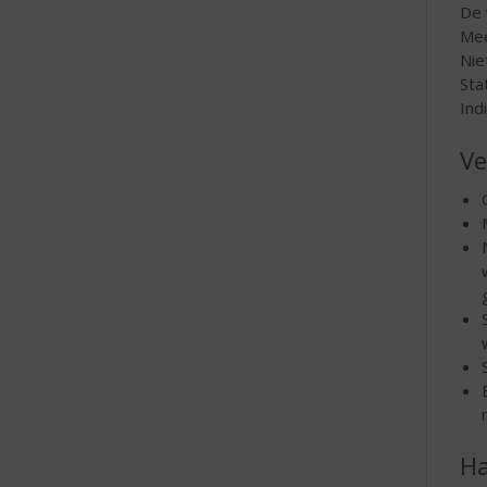
De 
Mee
Nie
Sta
Ind
Ve
Ha