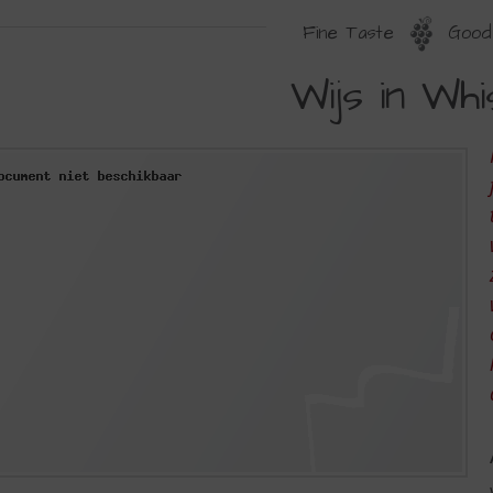
Fine Taste
Good 
IJS
Wijs in Wh
N
HISKY