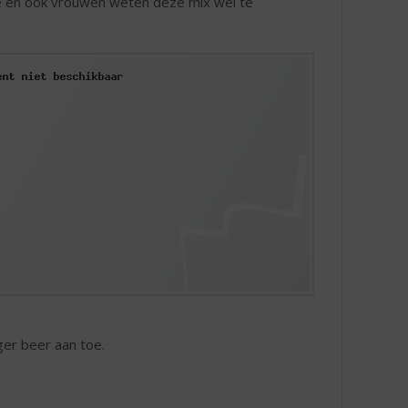
e en ook vrouwen weten deze mix wel te
ger beer aan toe.