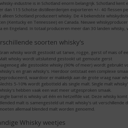
whisky-industrie is in Schotland enorm belangrijk. Schotland kent 
r dan 115 Schotse distilleerderijen exporteren +/- 40 flessen 
t alleen Schotland produceert whisky. De 4 bekendste whiskydistil
ten (Kentucky en Tennessee) en Canada. Nieuwe whiskyproducer
ia en Engeland. In totaal produceren meer dan 30 landen whisky,
rschillende soorten whisky's
Grain whisky wordt gestookt uit tarwe, rogge, gerst of mais of 
Malt whisky wordt uitsluitend gestookt uit gemoute gerst
Nagenoeg alle gestookte whisky (90% of meer) wordt gebruikt vo
whisky's en grain whisky's. Hierdoor ontstaat een complexe sma
geproduceerd, waardoor er makkelijk aan de grote vraag naar wh
Slechts 5-10% wordt gebotteld als single malt. Single malt whisky’s
whisky's hebben vaak een wat meer uitgesproken smaak.
Single barrel is whisky uit één en hetzelfde vat. Deze whisky komt o
Blended malt is samengesteld uit malt whisky’s uit verschillende d
moeten allemaal blended malt worden genoemd.
ndige Whisky weetjes