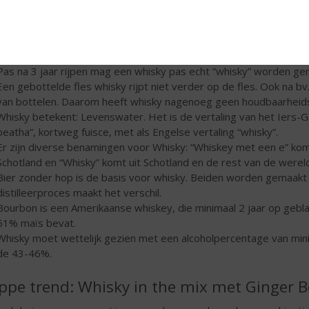
Pas na 3 jaar rijpen mag een whisky pas echt “whisky” worden g
Een gebottelde fles whisky rijpt niet verder op de fles. Ook na bv
van bottelen. Daarom heeft whisky nagenoeg geen houdbaarheid
Whisky betekent: Levenswater. Het is de vertaling van het Iers-Ga
beatha”, kortweg fuisce, met als Engelse vertaling “whisky”.
Er zijn diverse benamingen voor Whisky: “Whiskey met een e” komt u
Schotland en “Whisky” komt uit Schotland en de rest van de wereld
Bier zonder hop is de basis voor whisky. Beiden worden gemaakt
distilleerproces maakt het verschil.
Bourbon is een Amerikaanse whiskey, die minimaal 2 jaar op gebla
51% maïs bevat.
Whisky moet wettelijk gezien met een alcoholpercentage van mini
de 43-46%.
ppe trend: Whisky in the mix met Ginger B