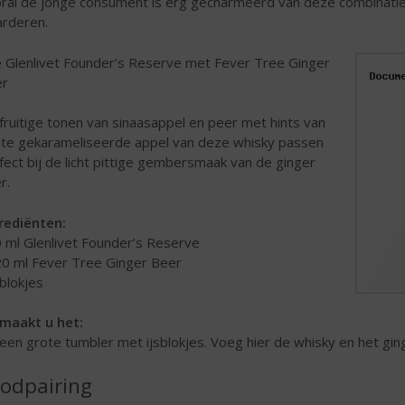
ral de jonge consument is erg gecharmeerd van deze combinati
rderen.
 Glenlivet Founder’s Reserve met Fever Tree Ginger
er
fruitige tonen van sinaasappel en peer met hints van
te gekarameliseerde appel van deze whisky passen
fect bij de licht pittige gembersmaak van de ginger
r.
rediënten:
0 ml Glenlivet Founder’s Reserve
20 ml Fever Tree Ginger Beer
sblokjes
maakt u het:
 een grote tumbler met ijsblokjes. Voeg hier de whisky en het gin
odpairing