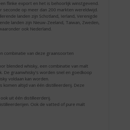
een flinke export en het is behoorlijk winstgevend.
per seconde op meer dan 200 markten wereldwijd.
lerende landen zijn Schotland, Ierland, Verenigde
ende landen zijn Nieuw-Zeeland, Taiwan, Zweden,
 waaronder ook Nederland.
een combinatie van deze graansoorten
or blended whisky, een combinatie van malt
ak. De graanwhisky’s worden snel en goedkoop
isky voldaan kan worden.
 komen altijd van één distilleerderij. Deze
ok uit één distilleerderij.
istilleerderijen. Ook de vatted of pure malt