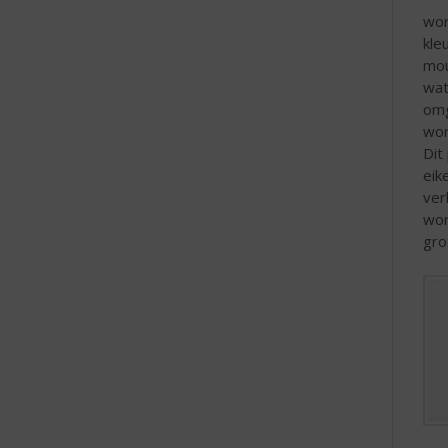
e
wor
kle
mou
wat
omg
wor
Dit
eik
ver
wor
gro