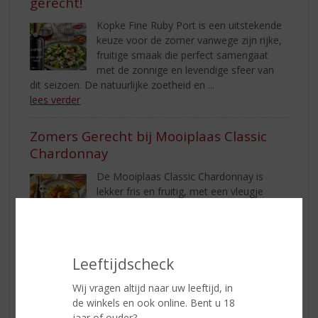
gerecht!
Kopke Fine Ruby Port is een uitstekende
keuze voor de zomer vanwege zijn rijke,
fruitige smaak die perfect samengaat
met de zonnige en levendige sfeer van
dit seizoen. De natuurlijke zoetheid en ...
lees verder
Zomers Gerecht bij Mooiplaas Classic
Chardonnay
De Mooiplaas Classic Chardonnay is
lekker fris en fruitig, met een vleugje
citrus en tropisch fruit. Perfect voor een
zomers hapje. Hier is een zomers recept
dat heerlijk bij deze wijn past! ...
lees verder
Leeftijdscheck
Zomerse Salade met Dopff au Moulin
Wij vragen altijd naar uw leeftijd, in
Pinot Gris!
de winkels en ook online. Bent u 18
jaar of ouder?