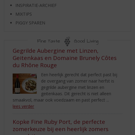
S
INSPIRATIE-ARCHIEF
p
r
MIXTIPS
i
PIGGY SPAREN
n
g
n
Fine Taste
Good Living
a
INSPIRATIE
Gegrilde Aubergine met Linzen,
a
Geitenkaas en Domaine Brunely Côtes
r
du Rhône Rouge
d
e
Een heerlijk gerecht dat perfect past bij
n
de overgang van zomer naar herfst is
a
gegrilde aubergine met linzen en
v
geitenkaas. Dit gerecht is niet alleen
i
smaakvol, maar ook voedzaam en past perfect ...
g
lees verder
a
t
Kopke Fine Ruby Port, de perfecte
i
e
zomerkeuze bij een heerlijk zomers