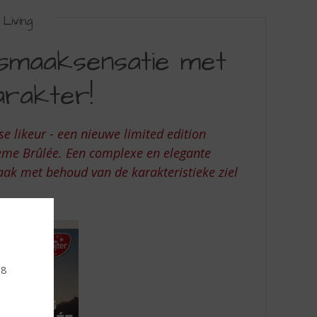
Living
n smaaksensatie met
rakter!
e likeur - een nieuwe limited edition
ème Brûlée. Een complexe en elegante
k met behoud van de karakteristieke ziel
18