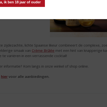
a, ik ben 18 jaar of ouder
e zijdezachte, lichte Spaanse likeur combineert de complexe, zoe
lderige smaak van
Crème Brûlée
met een hint van knapperige ka
 te variëren in een verrassende cocktail!
r informatie? Kom langs in onze winkel of shop online.
k
hier
voor alle aanbiedingen.