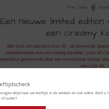
Fine Taste
Good 
ICOR
Een nieuwe limited editio
3
een creamy ka
RÈME
RÚLEE
Met trots introduceert Licor 43 - de beroemde Spaans
smaaksensatie met een creamy karakter: Licor 43 Cr
reamlikeur gekenmerkt door een verrassende nieuwe smaa
van Licor 43.
eftijdscheck
 vragen altijd naar uw leeftijd, in de winkels en ook online. Bent u 
r of ouder?