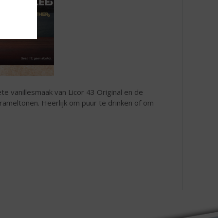
te vanillesmaak van Licor 43 Original en de
rameltonen. Heerlijk om puur te drinken of om