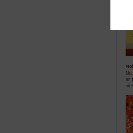
No
Nob
en 
ble