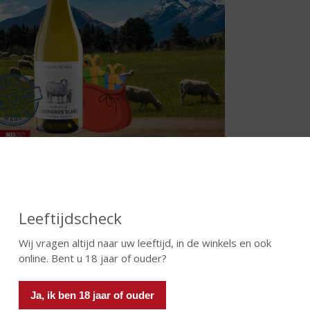
nd Bierproeven
n
mooi gevuld bierpakket
met 6 verschillende speciaal bieren, een
 dit pakket ontdekt u de diverse bierstijlen op een educatieve en g
Leeftijdscheck
even kun je leren!
Wij vragen altijd naar uw leeftijd, in de winkels en ook
online. Bent u 18 jaar of ouder?
Ja, ik ben 18 jaar of ouder