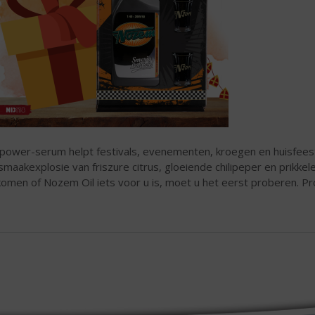
 power-serum helpt festivals, evenementen, kroegen en huisfee
smaakexplosie van friszure citrus, gloeiende chilipeper en prikkel
komen of Nozem Oil iets voor u is, moet u het eerst proberen. Pr