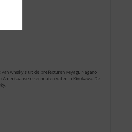
 van whisky’s uit de prefecturen Miyagi, Nagano
op Amerikaanse eikenhouten vaten in Kiyokawa. De
sky.