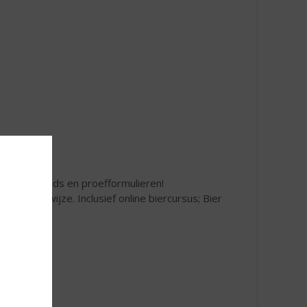
 proeverijgids en proefformulieren!
ezellige wijze. Inclusief online biercursus; Bier