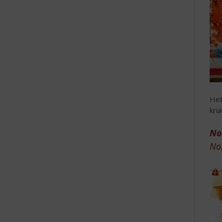
Het
kru
No
No