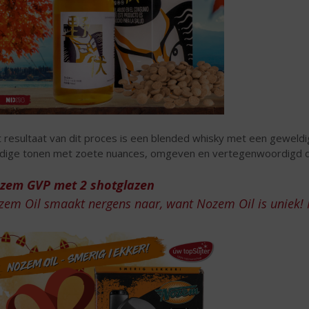
 resultaat van dit proces is een blended whisky met een geweldige
idige tonen met zoete nuances, omgeven en vertegenwoordigd 
zem GVP met 2 shotglazen
zem Oil smaakt nergens naar, want Nozem Oil is uniek! 