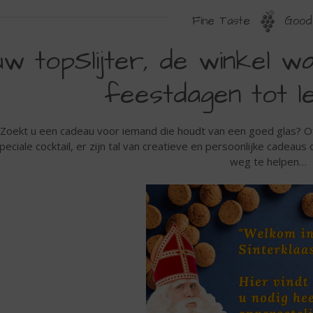
Fine Taste
Good 
W
úw topSlijter, de winkel w
OPSLIJTER
feestdagen tot l
E
INKEL
Zoekt u een cadeau voor iemand die houdt van een goed glas? Of 
AAR
peciale cocktail, er zijn tal van creatieve en persoonlijke cadeaus
E
weg te helpen…
AGIE
AN
E
EESTDAGEN
OT
EVEN