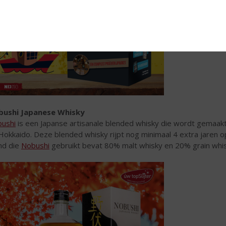
bushi Japanese Whisky
ushi
is een Japanse artisanale blended whisky die wordt gemaakt
Hokkaido. Deze blended whisky rijpt nog minimaal 4 extra jaren 
nd die
Nobushi
gebruikt bevat 80% malt whisky en 20% grain whi