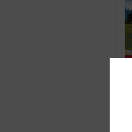
Bli
Ee
Met
pro