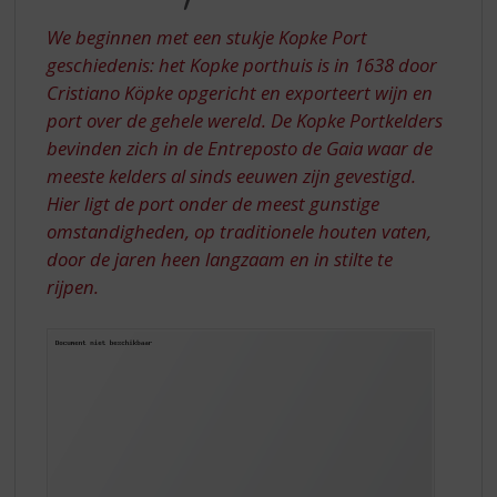
S
BIJ
p
We beginnen met een stukje Kopke Port
KOPKE
r
geschiedenis: het Kopke porthuis is in 1638 door
10
i
Cristiano Köpke opgericht en exporteert wijn en
n
YEARS
port over de gehele wereld. De Kopke Portkelders
g
OLD?
n
bevinden zich in de Entreposto de Gaia waar de
a
meeste kelders al sinds eeuwen zijn gevestigd.
a
Hier ligt de port onder de meest gunstige
r
omstandigheden, op traditionele houten vaten,
d
door de jaren heen langzaam en in stilte te
e
n
rijpen.
a
v
i
g
a
t
i
e