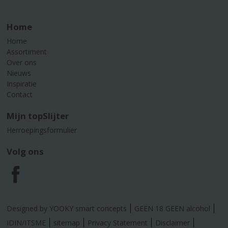
Home
Home
Assortiment
Over ons
Nieuws
Inspiratie
Contact
Mijn topSlijter
Herroepingsformulier
Volg ons
F
a
Designed by YOOKY smart concepts
GEEN 18 GEEN alcohol
c
IDIN/ITSME
sitemap
Privacy Statement
Disclaimer