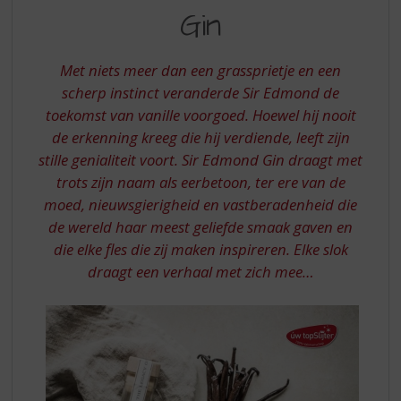
S
VAN
Gin
p
VANILLE
r
IN
i
Met niets meer dan een grassprietje en een
n
SIR
scherp instinct veranderde Sir Edmond de
g
toekomst van vanille voorgoed. Hoewel hij nooit
EDMOND
n
a
de erkenning kreeg die hij verdiende, leeft zijn
GIN
a
stille genialiteit voort. Sir Edmond Gin draagt ​​met
r
trots zijn naam als eerbetoon, ter ere van de
d
moed, nieuwsgierigheid en vastberadenheid die
e
de wereld haar meest geliefde smaak gaven en
n
a
die elke fles die zij maken inspireren. Elke slok
v
draagt ​​een verhaal met zich mee…
i
g
a
t
i
e