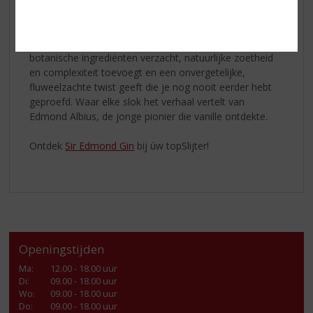
volledig tot zijn recht komen.
Het resultaat is een eigenzinnige vanillegin die de
botanische ingrediënten verzacht, natuurlijke zoetheid
en complexiteit toevoegt en een onvergetelijke,
fluweelzachte twist geeft die je nog nooit eerder hebt
geproefd. Waar elke slok het verhaal vertelt van
Edmond Albius, de jonge pionier die vanille ontdekte.
Ontdek
Sir Edmond Gin
bij úw topSlijter!
Openingstijden
Ma
:
12.00 - 18.00 uur
Di
:
09.00 - 18.00 uur
Wo
:
09.00 - 18.00 uur
Do
:
09.00 - 18.00 uur