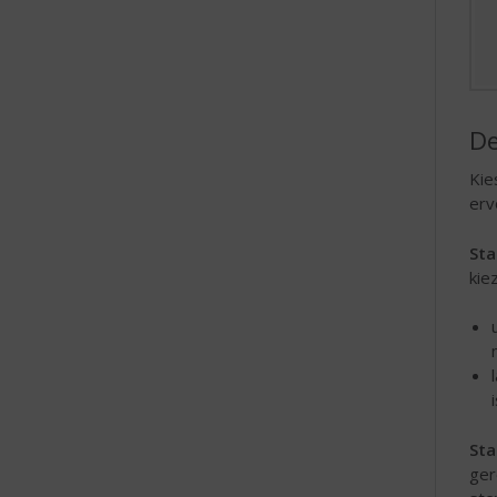
e
De
Kie
erv
Sta
kie
Sta
ger