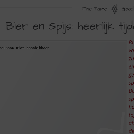
Fine Taste
Good 
IER
Bier en Spijs: heerlijk t
N
IJS:
Bi
EERLIJK
va
IJDENS
zu
ei
EZE
ge
ENTEDAGEN
sp
Be
sp
ho
to
al
de