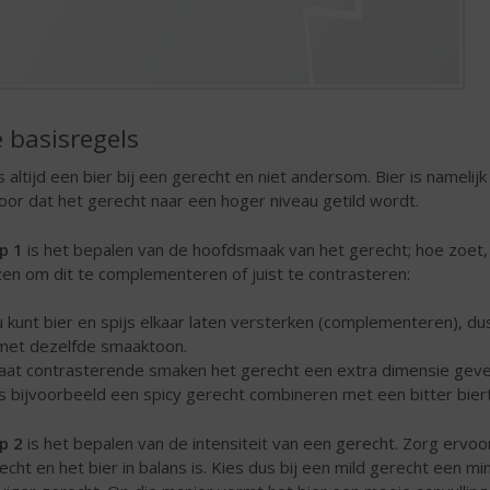
 basisregels
s altijd een bier bij een gerecht en niet andersom. Bier is namel
oor dat het gerecht naar een hoger niveau getild wordt.
p 1
is het bepalen van de hoofdsmaak van het gerecht; hoe zoet, z
zen om dit te complementeren of juist te contrasteren:
u kunt bier en spijs elkaar laten versterken (complementeren), d
met dezelfde smaaktoon.
laat contrasterende smaken het gerecht een extra dimensie geve
is bijvoorbeeld een spicy gerecht combineren met een bitter biert
p 2
is het bepalen van de intensiteit van een gerecht. Zorg ervoo
echt en het bier in balans is. Kies dus bij een mild gerecht een min