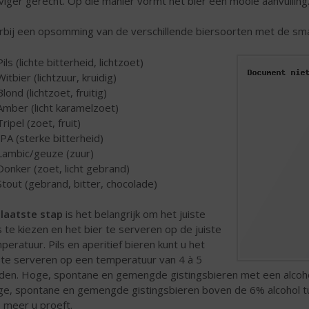
viger gerecht. Op die manier vormt het bier een mooie aanvulling
rbij een opsomming van de verschillende biersoorten met de sm
Pils (lichte bitterheid, lichtzoet)
Witbier (lichtzuur, kruidig)
Blond (lichtzoet, fruitig)
Amber (licht karamelzoet)
Tripel (zoet, fruit)
IPA (sterke bitterheid)
Lambic/geuze (zuur)
Donker (zoet, licht gebrand)
Stout (gebrand, bitter, chocolade)
 laatste stap
is het belangrijk om het juiste
s te kiezen en het bier te serveren op de juiste
peratuur. Pils en aperitief bieren kunt u het
te serveren op een temperatuur van 4 à 5
den. Hoge, spontane en gemengde gistingsbieren met een alcoh
e, spontane en gemengde gistingsbieren boven de 6% alcohol t
 meer u proeft.