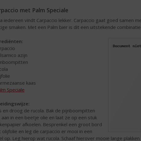
rpaccio met Palm Speciale
na iedereen vindt Carpaccio lekker. Carpaccio gaat goed samen m
itige smaken. Met een Palm bier is dit een uitstekende combinatie
rediënten:
arpaccio
alsamico azijn
ijnboompitten
cola
ijfolie
armezaanse kaas
lm Speciale
eidingswijze:
 en droog de rucola. Bak de pijnboompitten
s aan in een beetje olie en laat ze op een stuk
kenpapier afkoelen. Besprenkel een groot bord
 olijfolie en leg de carpaccio er mooi in een
kel op. Leg hierop wat rucola. Schaaf hierover mooie lange plakke