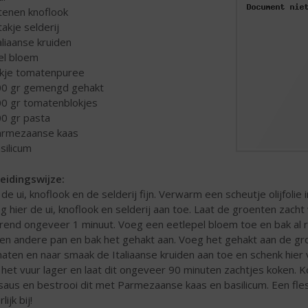
 tenen knoflook
takje selderij
taliaanse kruiden
 el bloem
likje tomatenpuree
00 gr gemengd gehakt
00 gr tomatenblokjes
00 gr pasta
armezaanse kaas
asilicum
eidingswijze:
j de ui, knoflook en de selderij fijn. Verwarm een scheutje olijfol
g hier de ui, knoflook en selderij aan toe. Laat de groenten zac
rend ongeveer 1 minuut. Voeg een eetlepel bloem toe en bak al ro
een andere pan en bak het gehakt aan. Voeg het gehakt aan de g
aten en naar smaak de Italiaanse kruiden aan toe en schenk hier v
 het vuur lager en laat dit ongeveer 90 minuten zachtjes koken. 
saus en bestrooi dit met Parmezaanse kaas en basilicum. Een fles
lijk bij!