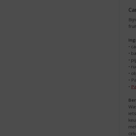
Ca
Bij
fru
Ing
• c
• b
• p
• ru
• ol
• P
•
Pa
Ber
Was
iet
keu
met
cir