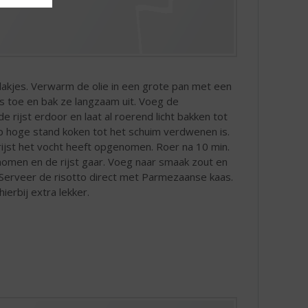
 plakjes. Verwarm de olie in een grote pan met een
es toe en bak ze langzaam uit. Voeg de
ijst erdoor en laat al roerend licht bakken tot
en op hoge stand koken tot het schuim verdwenen is.
e rijst het vocht heeft opgenomen. Roer na 10 min.
nomen en de rijst gaar. Voeg naar smaak zout en
 Serveer de risotto direct met Parmezaanse kaas.
ierbij extra lekker.