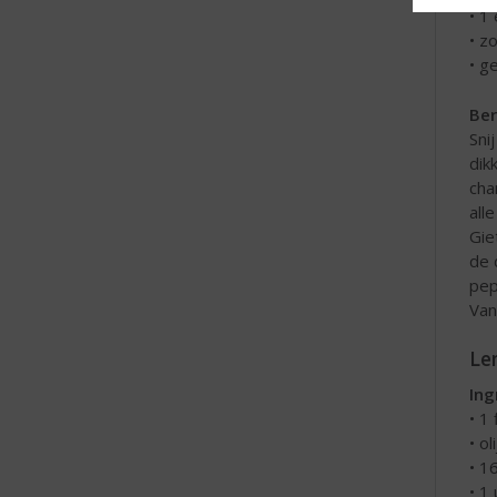
• 1
• z
• g
Ber
Sni
dik
cha
all
Gie
de 
pep
Van
Le
Ing
• 1
• ol
• 1
•
1 