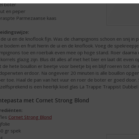
 el boter
out en peper
eraspte Parmezaanse kaas
eidingswijze:
j de ui en de knoflook fijn. Was de champignons schoon en snij in
ke bodem en fruit hierin de ui en de knoflook. Voeg de spekreepj
mpignons toe en roerbak even mee op hoge stand. Roer daarna de r
e korrels glazig zijn. Blus dit alles af met het bier en laat dit ev
t de hete bouillon er beetje voor beetje bij en blijf roeren tot d
doperwten erdoor. Na ongeveer 20 minuten is alle bouillon opge
er toe. Haal de pan van het vuur en roer de boter er goed door.
zelfsprekend is een heerlijk koel glas La Trappe Trappist Dubbel h
ntepasta met Cornet Strong Blond
rediënten:
 fles
Cornet Strong Blond
ijfolie
60 gr spek
ui