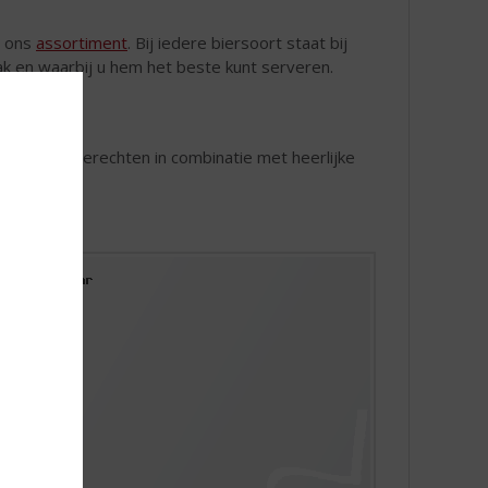
n ons
assortiment
. Bij iedere biersoort staat bij
aak en waarbij u hem het beste kunt serveren.
 met lentegerechten in combinatie met heerlijke