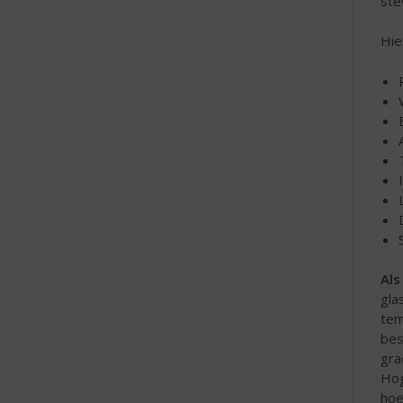
ste
Hie
Als
gla
tem
bes
gra
Hog
hoe