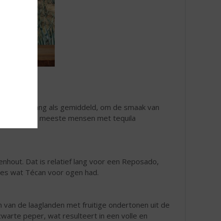
er keer zo lang als gemiddeld, om de smaak van
deren die de meeste mensen met tequila
nhout. Dat is relatief lang voor een Reposado,
cies wat Técan voor ogen had.
n van de laaglanden met fruitige ondertonen uit de
arte peper, wat resulteert in een volle en