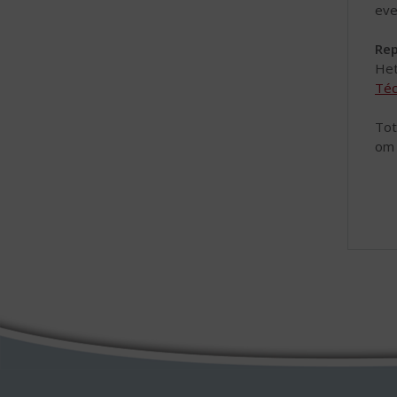
eve
Re
Het
Té
Tot
om 