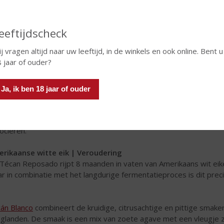
eeftijdscheck
j vragen altijd naar uw leeftijd, in de winkels en ook online. Bent u
 jaar of ouder?
Ja, ik ben 18 jaar of ouder
gebreid | Fermentatie
án ondergaat een zeer uitgebreid fermentatieproces, tot wel vi
 rijpingsproces te versterken en de scherpe nasmaak te vermin
ociëren.
rikaanse witte eik | Veroudering
Técan Reposado rijpt 8 maanden in vaten van Amerikaans wit eike
r in combinatie met het langdurige fermentatieproces is dit pre
án Blanco
combineert de kruidige, citrusachtige en pittige smake
glanden. De smaak is een mix van zoete agave met een vleugje zw