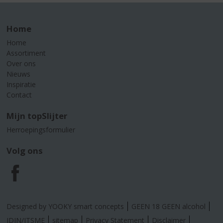
Home
Home
Assortiment
Over ons
Nieuws
Inspiratie
Contact
Mijn topSlijter
Herroepingsformulier
Volg ons
F
a
Designed by YOOKY smart concepts
GEEN 18 GEEN alcohol
IDIN/ITSME
sitemap
Privacy Statement
Disclaimer