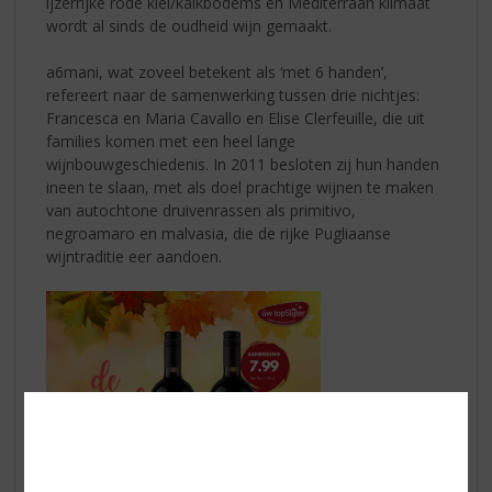
ijzerrijke rode klei/kalkbodems en Mediterraan klimaat
wordt al sinds de oudheid wijn gemaakt.
a6mani, wat zoveel betekent als ‘met 6 handen’,
refereert naar de samenwerking tussen drie nichtjes:
Francesca en Maria Cavallo en Elise Clerfeuille, die uit
families komen met een heel lange
wijnbouwgeschiedenis. In 2011 besloten zij hun handen
ineen te slaan, met als doel prachtige wijnen te maken
van autochtone druivenrassen als primitivo,
negroamaro en malvasia, die de rijke Pugliaanse
wijntraditie eer aandoen.