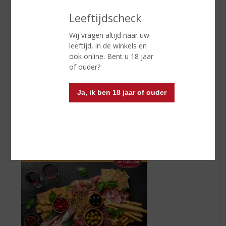
Leeftijdscheck
a6mani Lifili Salice Salentino DOP
bevat 85%
Wij vragen altijd naar uw
negroamaro en 15% malvasia nera di Brindisi. Het is
leeftijd, in de winkels en
een helderrode wijn met aroma’s van kersen en laurier.
ook online. Bent u 18 jaar
In de mond krachtig met een goede structuur en een
of ouder?
fijne frisheid.
Ja, ik ben 18 jaar of ouder
a6mani
Lifili Primitivo Salento IGP
is gemaakt van 100%
Primitivo; heeft een donker robijnrode kleur. De aroma’s
zijn intens, tonen van pruimen, rijpe kersen, kruidigheid
(rozemarijn) en wat vanille. Vol en licht romig van
smaak, met tonen van drop en een zijdezachte afdronk.