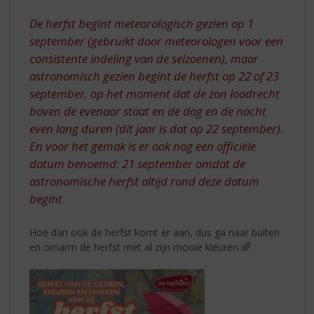
S
VOOR
p
De herfst begint meteorologisch gezien op 1
DE
r
september (gebruikt door meteorologen voor een
DEUR
i
consistente indeling van de seizoenen), maar
n
astronomisch gezien begint de herfst op 22 of 23
g
n
september, op het moment dat de zon loodrecht
a
boven de evenaar staat en de dag en de nacht
a
even lang duren (dit jaar is dat op 22 september).
r
En voor het gemak is er ook nog een officiële
d
datum benoemd: 21 september omdat de
e
n
astronomische herfst altijd rond deze datum
a
begint
v
i
Hoe dan ook de herfst komt er aan, dus ga naar buiten
g
en omarm de herfst met al zijn mooie kleuren 🌈
a
t
i
e