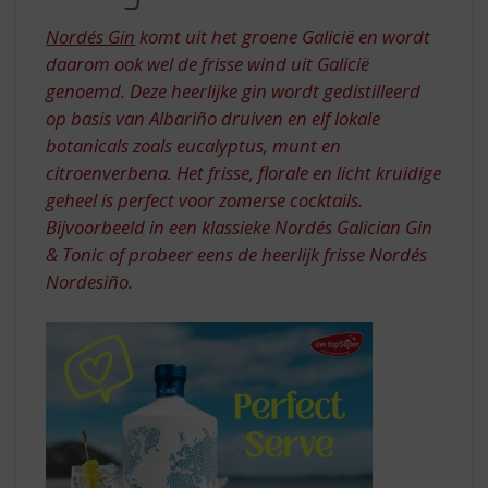
S
HET
p
Nordés Gin
komt uit het groene Galicië en wordt
GROENE
r
daarom ook wel de frisse wind uit Galicië
GALICIË
i
genoemd. Deze heerlijke gin wordt gedistilleerd
n
op basis van Albariño druiven en elf lokale
g
n
botanicals zoals eucalyptus, munt en
a
citroenverbena. Het frisse, florale en licht kruidige
a
geheel is perfect voor zomerse cocktails.
r
Bijvoorbeeld in een klassieke Nordés Galician Gin
d
& Tonic of probeer eens de heerlijk frisse Nordés
e
n
Nordesiño.
a
v
i
g
a
t
i
e