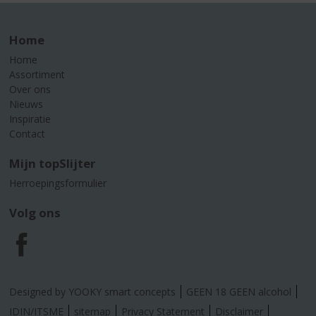
Home
Home
Assortiment
Over ons
Nieuws
Inspiratie
Contact
Mijn topSlijter
Herroepingsformulier
Volg ons
F
a
Designed by YOOKY smart concepts
GEEN 18 GEEN alcohol
IDIN/ITSME
sitemap
Privacy Statement
Disclaimer