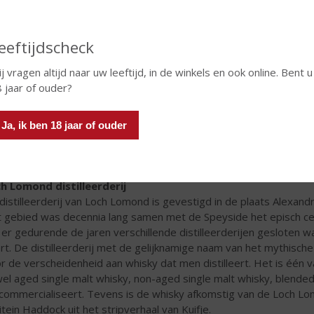
eeftijdscheck
j vragen altijd naar uw leeftijd, in de winkels en ook online. Bent u
 jaar of ouder?
Ja, ik ben 18 jaar of ouder
h Lomond distilleerderij
distilleerderij van Loch Lomond is gevestigd in de plaats Alexan
 gebied was decennia lang samen met de Speyside het episch cen
n er gedurende de jaren verschillende distilleerderijen gesloten wa
rt. De distilleerderij met de gelijknamige naam van het mythisch
r de verscheidenheid aan whisky dat men distilleert. Het is één va
el aged single malt whisky, non-aged single malt whisky, blended
commercialiseert. Tevens is de whisky afkomstig van de Loch Lomo
itein Haddock uit het stripverhaal van Kuifje.