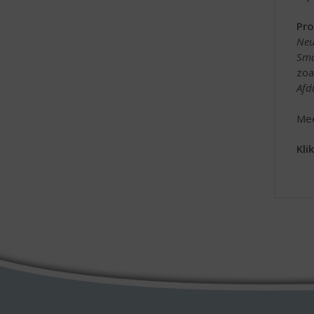
Pro
Neu
Sma
zoa
Afd
Mee
Kli