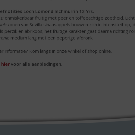
efnotities Loch Lomond Inchmurrin 12 Yrs.
s:
onmiskenbaar fruitig met peer en toffeeachtige zoetheid. Lic
ak: t
onen van Sevilla sinaasappels bouwen zich in intensiteit op,
ls perzik en abrikoos; het fruitige karakter gaat daarna richting r
ronk:
medium lang met een peperige afdronk
r informatie? Kom langs in onze winkel of shop online.
k
hier
voor alle aanbiedingen.