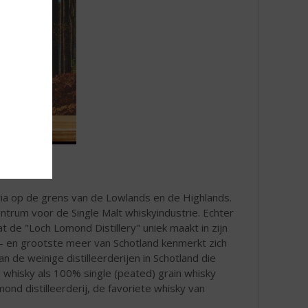
dria op de grens van de Lowlands en de Highlands.
trum voor de Single Malt whiskyindustrie. Echter
t de "Loch Lomond Distillery" uniek maakt in zijn
e- en grootste meer van Schotland kenmerkt zich
n de weinige distilleerderijen in Schotland die
 whisky als 100% single (peated) grain whisky
nd distilleerderij, de favoriete whisky van