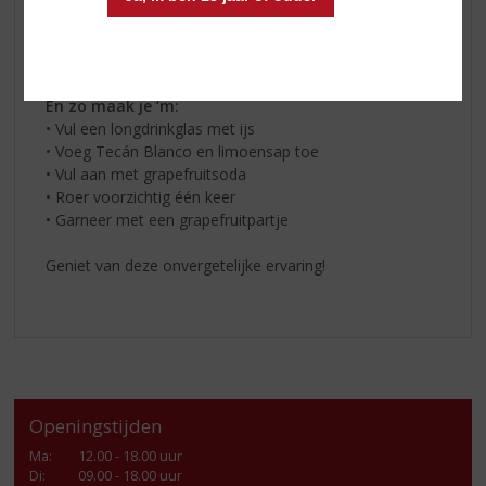
* 15 ml limoensap
* Grapefruitsoda
‍* Grapefruitpartje
En zo maak je ‘m:‍
• Vul een longdrinkglas met ijs
• Voeg Tecán Blanco en limoensap toe
• Vul aan met grapefruitsoda
• Roer voorzichtig één keer
• Garneer met een grapefruitpartje
Geniet van deze onvergetelijke ervaring!
Openingstijden
Ma
:
12.00 - 18.00 uur
Di
:
09.00 - 18.00 uur