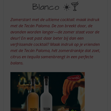
S
MET
Blanco ☀️🍸
p
TECAN
r
BLANCO
i
Zomerstart met de ultieme cocktail: maak indruk
n
met de Tecán Paloma. De zon breekt door, de
g
avonden worden langer—de zomer staat voor de
n
a
deur! En wat past daar beter bij dan een
a
verfrissende cocktail? Maak indruk op je vrienden
r
met de Tecán Paloma, hét zomerdrankje dat zoet,
d
citrus en tequila samenbrengt in een perfecte
e
balans.
n
a
v
i
g
a
t
i
e