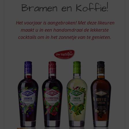
S
VLIERBESSEN
Bramen en Koffie!
p
BRAMEN
r
EN
i
Het voorjaar is aangebroken! Met deze likeuren
n
KOFFIE
maakt u in een handomdraai de lekkerste
g
cocktails om in het zonnetje van te genieten.
n
a
a
r
d
e
n
a
v
i
g
a
t
i
e