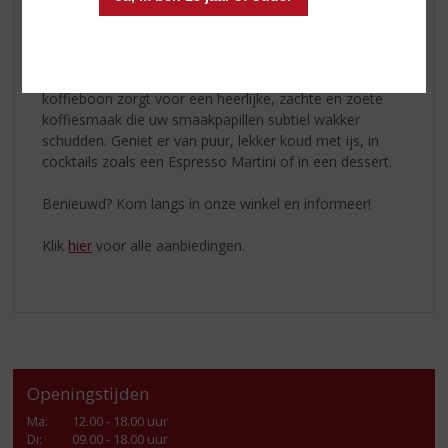
Koffielikeur
De
koffielikeur
is gemaakt met ‘Cold Brew’ koffie van
verse Arabica bonen. Deze methode en het type
koffieboon zorgt voor een heerlijke, zachte en zoete
koffiesmaak die uw smaakpapillen subtiel wakker
schudden. Geniet er van puur, lekker koud met ijs, in
cocktails zoals een Espresso Martini of in een dessert.
Benieuwd? Kom langs in onze winkel en informeer!
Klik
hier
voor alle aanbiedingen.
Openingstijden
Ma
:
12.00 - 18.00 uur
Di
:
09.00 - 18.00 uur