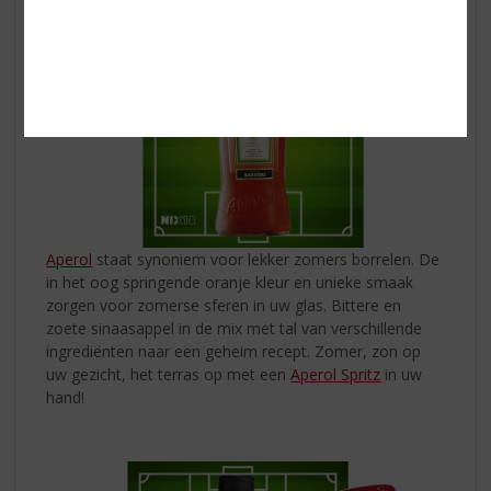
Aperol
staat synoniem voor lekker zomers borrelen. De
in het oog springende oranje kleur en unieke smaak
zorgen voor zomerse sferen in uw glas. Bittere en
zoete sinaasappel in de mix met tal van verschillende
ingrediënten naar een geheim recept. Zomer, zon op
uw gezicht, het terras op met een
Aperol Spritz
in uw
hand!