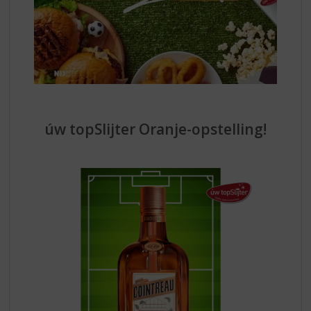
úw topSlijter Oranje-opstelling!