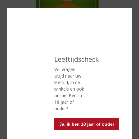
Leeftijdscheck
Een bijzonder smaakvolle roomlikeur uit het mooie
Italië. Door het relatief lage alcoholpercentage, de
Wij vragen
aangename smaak van
meloen
en de bereiding met
altijd naar uw
o.a. verse volle melk en room is deze likeur heerlijk fris,
leeftijd, in de
zacht en vol van smaak!
winkels en ook
Ook lekker is een Pornstar Bellini!
online. Bent u
18 jaar of
ouder?
Ja, ik ben 18 jaar of ouder