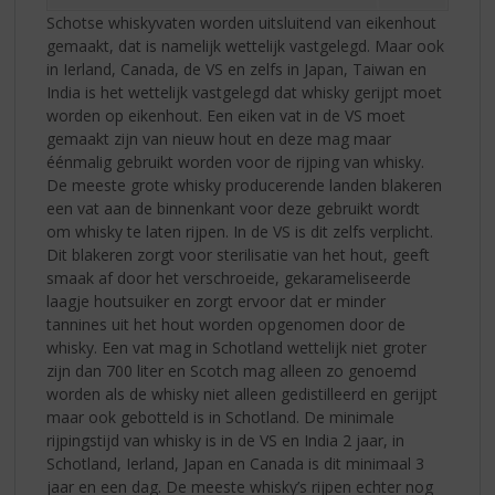
Schotse whiskyvaten worden uitsluitend van eikenhout
gemaakt, dat is namelijk wettelijk vastgelegd. Maar ook
in Ierland, Canada, de VS en zelfs in Japan, Taiwan en
India is het wettelijk vastgelegd dat whisky gerijpt moet
worden op eikenhout. Een eiken vat in de VS moet
gemaakt zijn van nieuw hout en deze mag maar
éénmalig gebruikt worden voor de rijping van whisky.
De meeste grote whisky producerende landen blakeren
een vat aan de binnenkant voor deze gebruikt wordt
om whisky te laten rijpen. In de VS is dit zelfs verplicht.
Dit blakeren zorgt voor sterilisatie van het hout, geeft
smaak af door het verschroeide, gekarameliseerde
laagje houtsuiker en zorgt ervoor dat er minder
tannines uit het hout worden opgenomen door de
whisky. Een vat mag in Schotland wettelijk niet groter
zijn dan 700 liter en Scotch mag alleen zo genoemd
worden als de whisky niet alleen gedistilleerd en gerijpt
maar ook gebotteld is in Schotland. De minimale
rijpingstijd van whisky is in de VS en India 2 jaar, in
Schotland, Ierland, Japan en Canada is dit minimaal 3
jaar en een dag. De meeste whisky’s rijpen echter nog