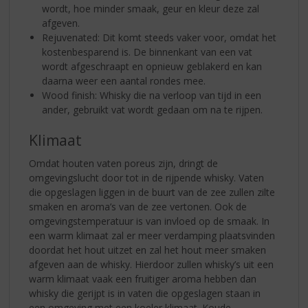
wordt, hoe minder smaak, geur en kleur deze zal
afgeven.
Rejuvenated: Dit komt steeds vaker voor, omdat het
kostenbesparend is. De binnenkant van een vat
wordt afgeschraapt en opnieuw geblakerd en kan
daarna weer een aantal rondes mee.
Wood finish: Whisky die na verloop van tijd in een
ander, gebruikt vat wordt gedaan om na te rijpen.
Klimaat
Omdat houten vaten poreus zijn, dringt de
omgevingslucht door tot in de rijpende whisky. Vaten
die opgeslagen liggen in de buurt van de zee zullen zilte
smaken en aroma’s van de zee vertonen. Ook de
omgevingstemperatuur is van invloed op de smaak. In
een warm klimaat zal er meer verdamping plaatsvinden
doordat het hout uitzet en zal het hout meer smaken
afgeven aan de whisky. Hierdoor zullen whisky’s uit een
warm klimaat vaak een fruitiger aroma hebben dan
whisky die gerijpt is in vaten die opgeslagen staan in
een omgeving met een koeler klimaat. Koude