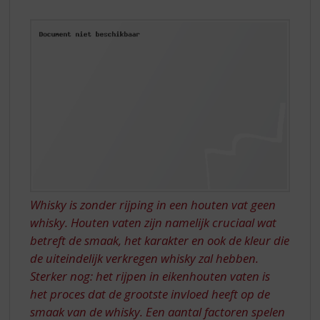
S
(WHISKY)VAT
p
ZIT….
r
i
n
g
n
a
a
r
d
e
n
a
Whisky is zonder rijping in een houten vat geen
v
whisky. Houten vaten zijn namelijk cruciaal wat
i
betreft de smaak, het karakter en ook de kleur die
g
a
de uiteindelijk verkregen whisky zal hebben.
t
Sterker nog: het rijpen in eikenhouten vaten is
i
het proces dat de grootste invloed heeft op de
e
smaak van de whisky. Een aantal factoren spelen