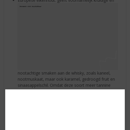
Europese eikenhout: geeft voornamelijk kruidige en
nootachtige smaken aan de whisky, zoals kaneel,
nootmuskaat, maar ook karamel, gedroogd fruit en
sinaasappelschil. Omdat deze soort meer tannine
bevat, zal de whisky iets meer bitter en kruidig zijn. In
Schotland en Ierland wordt al meer dan 200 jaar
deze houtsoort gebruikt voor de productie van
whiskyvaten. Vooral Russisch, Spaans en Frans eiken.
Amerikaans wit eikenhout: geeft een diep gouden
kleur af en zoete smaken zoals karamel, vanille,
honing, banaan en noten (zoals kokosnoot, amandel