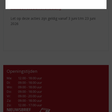
Ga voor meer informatie naar
www.schrobbeler.nl/rondleiding
Let op deze acties zijn geldig vanaf 3 juni t/m 23 juni
2026
Openingstijden
Ma
:
12.00 - 18.00 uur
Di
:
09.00 - 18.00 uur
Wo
:
09.00 - 18.00 uur
Do
:
09.00 - 18.00 uur
Vr
:
09.00 - 20.00 uur
Za
:
09.00 - 18.00 uur
Zo:
12.00 - 17.00 uur
NIEUWSBRIEF