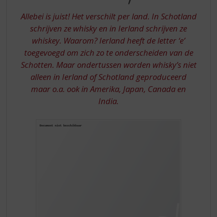
S
OF
p
Allebei is juist! Het verschilt per land. In Schotland
WHISKEY?
r
schrijven ze whisky en in Ierland schrijven ze
i
whiskey. Waarom? Ierland heeft de letter ‘e’
n
toegevoegd om zich zo te onderscheiden van de
g
n
Schotten. Maar ondertussen worden whisky’s niet
a
alleen in Ierland of Schotland geproduceerd
a
maar o.a. ook in Amerika, Japan, Canada en
r
India.
d
e
n
a
v
i
g
a
t
i
e