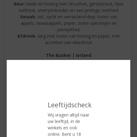
Geur:
heide en honing met citrusfruit, gerstemout, fijne
turfrook, sherryinvloeden en een prettige zoetheid
Smaak:
vol, zacht en verrassend diep; tonen van
appels, sinaasappels, peper, zoete specerijen en
jasmijnthee
Afdronk:
lang met tonen van honing en peper, met
accenten van eikenhout
The Busker | Ierland
De Royal Oak Distillery is een distilleerderij van
wereldklasse die handgemaakte Ierse whiskey
produceert, gelegen op een 18e-eeuws landgoed in de
regio Ancient East. Het is één van de grootste
operationele whiskeydistilleerderijen van Ierland.
Leeftijdscheck
Wij vragen altijd naar
uw leeftijd, in de
winkels en ook
online. Bent u 18