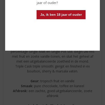
jaar of ouder?
Ja, ik ben 18 jaar of ouder
The Busker
Een buitengewone blend gemaakt met een zeer
hoogwaardige Single Grain en een zeer hoog
percentage Single Malt en Single Pot Still. Begin uw reis
met fruit en zoete vanille-tonen, en sluit het geheel af
met een uitgebalanceerde zoetheid in de mond.
Triple Cask triple smooth: gerijpt en finished in ex
bourbon, sherry & marsala vaten.
Geur:
tropisch fruit en vanille
Smaak:
pure chocolade, toffee en kaneel
Afdronk:
een zachte, goed uitgebalanceerde, zoete
afdronk