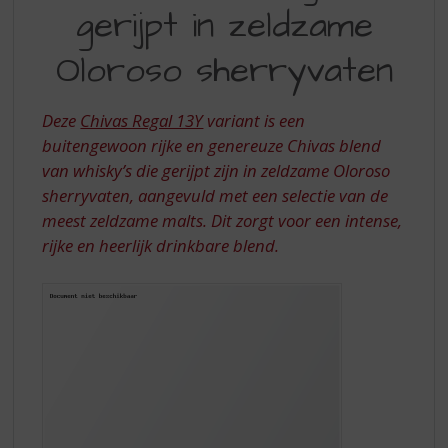
S
gerijpt in zeldzame
REGAL
p
r
13Y
Oloroso sherryvaten
i
GERIJPT
n
IN
g
Deze
Chivas Regal 13Y
variant is een
n
ZELDZAME
buitengewoon rijke en genereuze Chivas blend
a
van whisky’s die gerijpt zijn in zeldzame Oloroso
OLOROSO
a
r
sherryvaten, aangevuld met een selectie van de
SHERRYVATEN
d
meest zeldzame malts. Dit zorgt voor een intense,
e
rijke en heerlijk drinkbare blend.
n
a
v
i
g
a
t
i
e