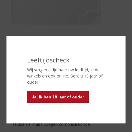
Chivas Regal Extra 13 Oloroso
Sherry Cask is
geïnspireerd op het 13 King Street Emporium in
Aberdeen van de gebroeders Chivas, waar ze
verschillende gedistilleerde dranken, exotische
Leeftijdscheck
specerijen en luxe etenswaren uit de hele wereld
hebben geïmporteerd. Door een combinatie van
Wij vragen altijd naar uw leeftijd, in de
eigenschappen aan de Chivas blends toe te voegen,
winkels en ook online. Bent u 18 jaar of
brengt de afdronk voor het eerst nieuwe en
ouder?
contrasterende smaaktonen in deze whisky.
Ja, ik ben 18 jaar of ouder
De sherryvaten geven een prachtige diepe amberkleur
aan deze whisky met rijke, zoete tonen. De originele
smaak van Chivas is naar een hoger niveau gebracht
met extra lagen van kruiden en specerijen en de
zeldzame malts voegen complexiteit toe.