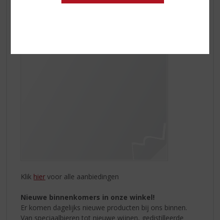
abrikoos, vers gesneden sinaasappelschil geeft het
palet wat frisheid. De zoetheid van caramel en het
vanilleachtige eiken zwakken het fruitige karakter af.
Klik
hier
voor alle aanbiedingen
Nieuwe binnenkomers in onze winkel!
Er komen dagelijks nieuwe producten bij ons binnen.
Van speciaalbieren tot nieuwe wijnen, gedistilleerde