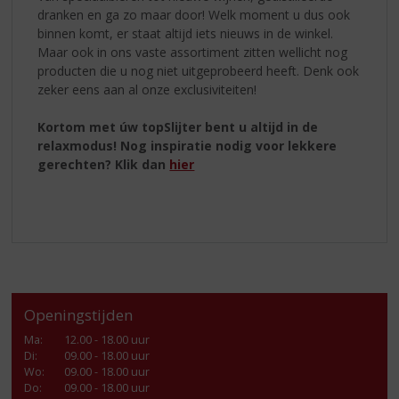
dranken en ga zo maar door! Welk moment u dus ook
binnen komt, er staat altijd iets nieuws in de winkel.
Maar ook in ons vaste assortiment zitten wellicht nog
producten die u nog niet uitgeprobeerd heeft. Denk ook
zeker eens aan al onze exclusiviteiten!
Kortom met úw topSlijter bent u altijd in de
relaxmodus! Nog inspiratie nodig voor lekkere
gerechten? Klik dan
hier
Openingstijden
Ma
:
12.00 - 18.00 uur
Di
:
09.00 - 18.00 uur
Wo
:
09.00 - 18.00 uur
Do
:
09.00 - 18.00 uur