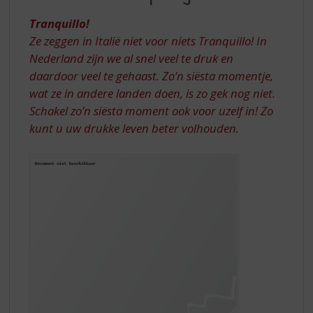
S
UW
p
Tranquillo!
TOPSLIJTER
r
Ze zeggen in Italië niet voor niets Tranquillo! In
i
Nederland zijn we al snel veel te druk en
n
daardoor veel te gehaast.
Zo’n siësta momentje,
g
n
wat ze in andere landen doen, is zo gek nog niet.
a
Schakel zo’n siësta moment ook voor uzelf in! Zo
a
kunt u uw drukke leven beter volhouden.
r
d
e
n
a
v
i
g
a
t
i
e