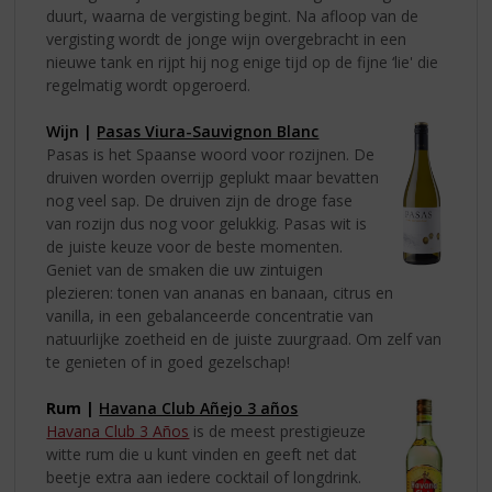
duurt, waarna de vergisting begint. Na afloop van de
vergisting wordt de jonge wijn overgebracht in een
nieuwe tank en rijpt hij nog enige tijd op de fijne ‘lie' die
regelmatig wordt opgeroerd.
Wijn |
Pasas Viura-Sauvignon Blanc
Pasas is het Spaanse woord voor rozijnen. De
druiven worden overrijp geplukt maar bevatten
nog veel sap. De druiven zijn de droge fase
van rozijn dus nog voor gelukkig. Pasas wit is
de juiste keuze voor de beste momenten.
Geniet van de smaken die uw zintuigen
plezieren: tonen van ananas en banaan, citrus en
vanilla, in een gebalanceerde concentratie van
natuurlijke zoetheid en de juiste zuurgraad. Om zelf van
te genieten of in goed gezelschap!
Rum |
Havana Club Añejo 3 años
Havana Club 3 Años
is de meest prestigieuze
witte rum die u kunt vinden en geeft net dat
beetje extra aan iedere cocktail of longdrink.