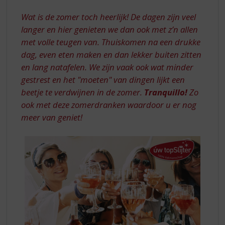
S
IN
p
Wat is de zomer toch heerlijk! De dagen zijn veel
DE
r
langer en hier genieten we dan ook met z’n allen
ZOMER
i
met volle teugen van. Thuiskomen na een drukke
n
dag, even eten maken en dan lekker buiten zitten
g
n
en lang natafelen. We zijn vaak ook wat minder
a
gestrest en het "moeten" van dingen lijkt een
a
beetje te verdwijnen in de zomer.
Tranquillo!
Zo
r
ook met deze zomerdranken waardoor u er nog
d
meer van geniet!
e
n
a
v
i
g
a
t
i
e