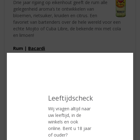
Drie jaar rijping op eikenhout geeft de rum alle
gelegenheid aroma’s te ontwikkelen van
bloemen, rietsuiker, kruiden en citrus. Een
favoriet van bartenders over de hele wereld voor een
echte Mojito of Cuba Libre, de bekende mix met cola
en limoen!
Rum |
Bacardi
Bacardi is toch wel één van de bekendste soorten rum
met natuurlijke fruitextracten. Verkrijgbaar in
verschillende smaken maar allemaal met de smaak
zomer! Probeer ze allemaal!
Leeftijdscheck
Wij vragen altijd naar
uw leeftijd, in de
winkels en ook
online. Bent u 18 jaar
of ouder?