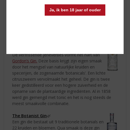
Ja, ik ben 18 jaar of ouder
Meer van de Gin’s? Dan zijn deze Gin’s zeker
een aanrader!
De verfrissende jeneverbes vormt het hart van
Gordon’s Gin.
Deze basis krijgt zijn eigen smaak
door het mengsel van natuurlijke kruiden en
specerijen, de zogenaamde ‘botanicals’. Een lichte
citruszweem vervolmaakt het geheel. De gin is twee
keer gedistilleerd voor een hogere zuiverheid en de
opname van de plantaardige ingrediënten. Al in 1858
werd gin gemengd met tonic en het is nog steeds de
meest smaakvolle combinatie.
The Botanist Gin
🌿
Een gin die bestaat uit 9 traditionele botanials en
22 kruiden en bloemen. Qua smaak is deze gin