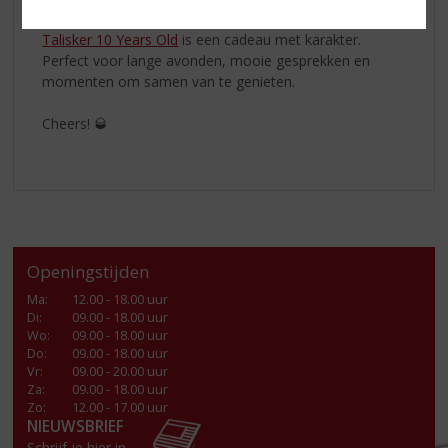
verrassen met een bijzondere fles voor Vaderdag,
Talisker 10 Years Old
is een cadeau met karakter.
Perfect voor lange avonden, mooie gesprekken en
momenten om samen van te genieten.
Cheers! 🥃
Openingstijden
Ma
:
12.00 - 18.00 uur
Di
:
09.00 - 18.00 uur
Wo
:
09.00 - 18.00 uur
Do
:
09.00 - 18.00 uur
Vr
:
09.00 - 20.00 uur
Za
:
09.00 - 18.00 uur
Zo:
12.00 - 17.00 uur
NIEUWSBRIEF
Schrijf je hier in