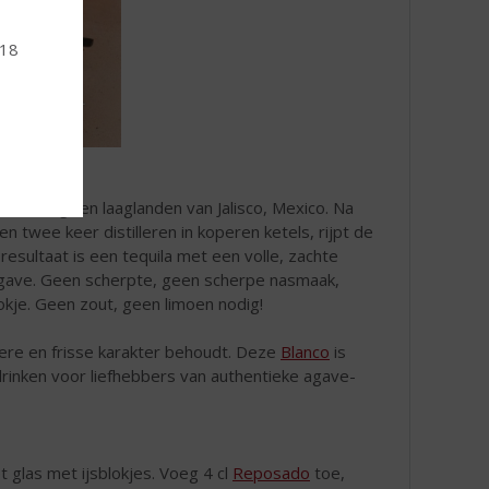
 18
de hoog- en laaglanden van Jalisco, Mexico. Na
n twee keer distilleren in koperen ketels, rijpt de
sultaat is een tequila met een volle, zachte
 agave. Geen scherpte, geen scherpe nasmaak,
okje. Geen zout, geen limoen nodig!
ldere en frisse karakter behoudt. Deze
Blanco
is
drinken voor liefhebbers van authentieke agave-
 glas met ijsblokjes. Voeg 4 cl
Reposado
toe,