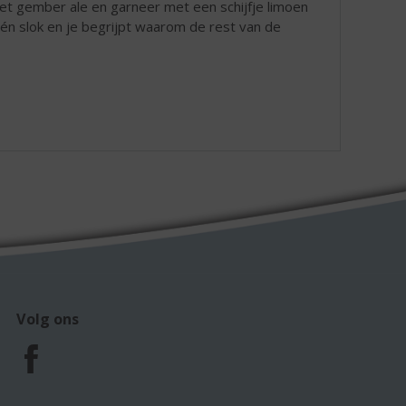
et gember ale en garneer met een schijfje limoen
n slok en je begrijpt waarom de rest van de
Volg ons
F
a