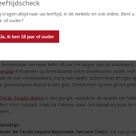
eeftijdscheck
j vragen altijd naar uw leeftijd, in de winkels en ook online. Bent u
ar of ouder?
Ja, ik ben 18 jaar of ouder
án Tequila Reposado
is gemaakt van 100% Blue Weber Agave uit 
 fermentatie van maar liefst 48 uur (4x langer dan de standaard) e
posado
8 maanden op Amerikaanse witte eikenhouten vaten. Het re
ak en een onmiskenbare toets van vanille, subtiel hout en rijpe
r gewoon pure klasse in een glas. Schenk hem op een groot ijsbl
Tecán Tequila Blanco
is niet gerijpt, waardoor de tequila zijn he
fect voor cocktails zoals de Paloma, maar ook ideaal om puur te 
aken.
ktailtip!
beer de Tecán tequila Reposado Terrace Twist:
Vul een groot