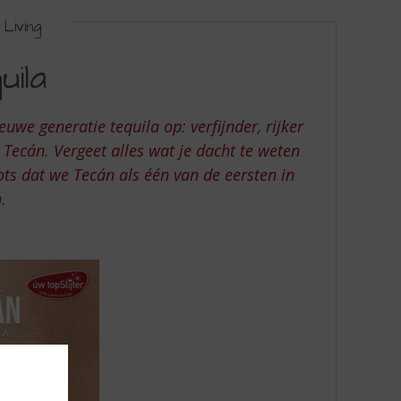
Living
ila
uwe generatie tequila op: verfijnder, rijker
 Tecán. Vergeet alles wat je dacht te weten
trots dat we Tecán als één van de eersten in
n.