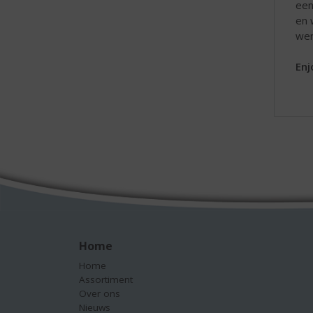
een
en 
wer
Enj
Home
Home
Assortiment
Over ons
Nieuws