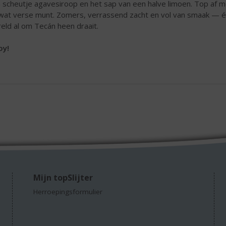
 scheutje agavesiroop en het sap van een halve limoen. Top af m
wat verse munt. Zomers, verrassend zacht en vol van smaak — éé
eld al om Tecán heen draait.
oy!
Mijn topSlijter
Herroepingsformulier