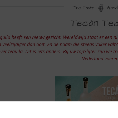
Fine Taste
Good 
ECAN
Tecán Tequ
EQUILA
quila heeft een nieuw gezicht. Wereldwijd staat er een nie
n veelzijdiger dan ooit. En de naam die steeds vaker valt?
ver tequila. Dit is iets anders. Bij úw topSlijter zijn we 
Nederland voere