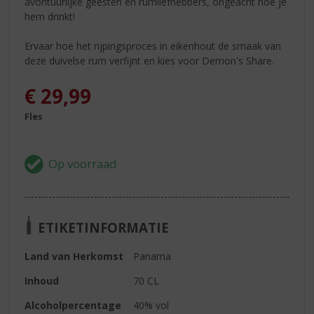
avontuurlijke geesten en rumliefhebbers, ongeacht hoe je
hem drinkt!
Ervaar hoe het rijpingsproces in eikenhout de smaak van
deze duivelse rum verfijnt en kies voor Demon's Share.
€
29,99
Fles
ETIKETINFORMATIE
Land van Herkomst
Panama
Inhoud
70 CL
Alcoholpercentage
40% vol