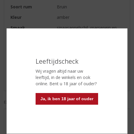
Soort rum
Bruin
Kleur
amber
Smaak
sinaasappelschil, marsepein en
warme specerijen
Reviews
Leeftijdscheck
Schrijf een review
Wij vragen altijd naar uw
leeftijd, in de winkels en ook
Er zijn nog geen reviews geplaatst voor dit product
online. Bent u 18 jaar of ouder?
Ja, ik ben 18 jaar of ouder
EXCL. BTW
INCL. BTW
AANBIEDINGEN
WIJN VAN DE MAAND