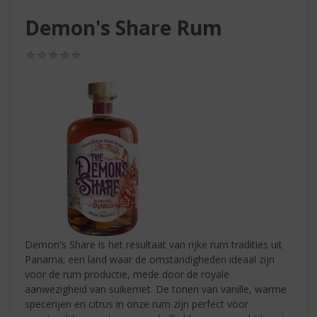
S
p
Demon's Share Rum
r
i
(0,0
n
/
g
5)
n
a
a
r
d
e
n
a
v
i
g
Demon's Share is het resultaat van rijke rum tradities uit
a
Panama; een land waar de omstandigheden ideaal zijn
t
voor de rum productie, mede door de royale
i
aanwezigheid van suikerriet. De tonen van vanille, warme
e
specerijen en citrus in onze rum zijn perfect voor