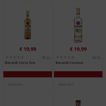
€
19,99
€
19,99
(
(
70 CL
70 CL
0
0
Bacardi Carta Oro
Bacardi Coconut
,
,
0
0
/
/
5
5
)
)
MEER INFO
MEER INFO