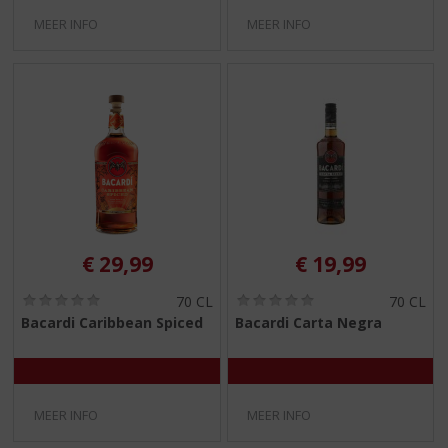
MEER INFO
MEER INFO
€
29,99
€
19,99
(
(
70 CL
70 CL
0
0
Bacardi Caribbean Spiced
Bacardi Carta Negra
,
,
0
0
/
/
5
5
)
)
MEER INFO
MEER INFO