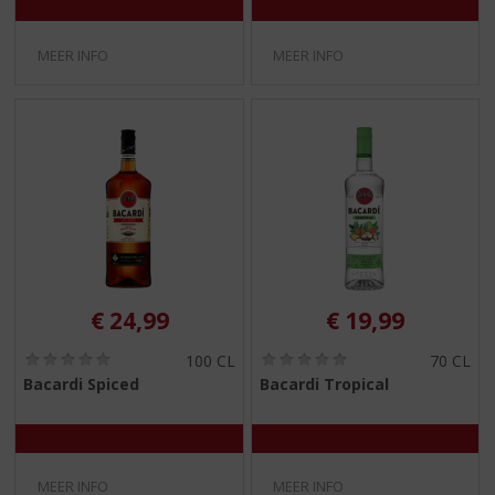
MEER INFO
MEER INFO
€
24,99
€
19,99
(
(
100 CL
70 CL
0
0
Bacardi Spiced
Bacardi Tropical
,
,
0
0
/
/
5
5
)
)
MEER INFO
MEER INFO