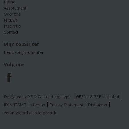
Home
Assortiment
Over ons
Nieuws
Inspiratie
Contact
Mijn topSlijter
Herroepingsformulier
Volg ons
F
a
Designed by YOOKY smart concepts
GEEN 18 GEEN alcohol
c
IDIN/ITSME
sitemap
Privacy Statement
Disclaimer
Verantwoord alcoholgebruik
e