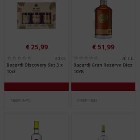
€
25,99
€
51,99
(
(
30 CL
70 CL
0
0
Bacardi Discovery Set 3 x
Bacardi Gran Reserva Diez
,
,
10cl
10YR
0
0
/
/
5
5
)
)
MEER INFO
MEER INFO