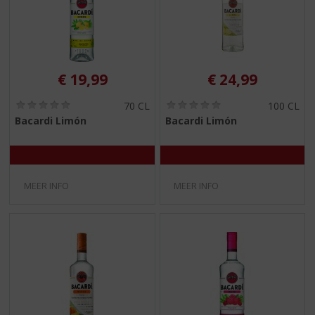
€
19,99
€
24,99
(
(
70 CL
100 CL
0
0
Bacardi Limón
Bacardi Limón
,
,
0
0
/
/
5
5
)
)
MEER INFO
MEER INFO