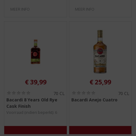
MEER INFO
MEER INFO
€
39,99
€
25,99
(
(
70 CL
70 CL
0
0
Bacardi 8 Years Old Rye
Bacardi Anejo Cuatro
,
,
Cask Finish
0
0
/
/
Voorraad (indien beperkt): 6
5
5
)
)