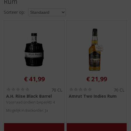
Rum
S
p
Sorteer op:
r
i
n
g
n
a
a
r
d
e
n
€
41,99
€
21,99
a
v
(
(
70 CL
70 CL
i
0
0
A.H. Riise Black Barrel
Amrut Two Indies Rum
,
,
g
Voorraad (indien beperkt): 4
0
0
a
/
/
Mogelijk in Backorder: Ja
t
5
5
)
)
i
e