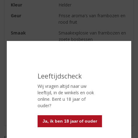
Kleur
Helder
Geur
Frisse aroma's van frambozen en
rood fruit
Smaak
Smaakexplosie van frambozen en
zoete bosbessen
Afdronk
Verfrissend
Serveertip
Ideaal in de mix met 7-up of
Sprite
Leeftijdscheck
Wij vragen altijd naar uw
Reviews
leeftijd, in de winkels en ook
online. Bent u 18 jaar of
Schrijf een review
ouder?
Er zijn nog geen reviews geplaatst voor dit product
Ja, ik ben 18 jaar of ouder
EXCL. BTW
INCL. BTW