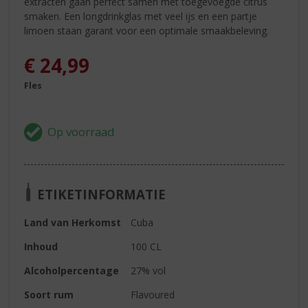
extracten gaan perfect samen met toegevoegde citrus
smaken. Een longdrinkglas met veel ijs en een partje
limoen staan garant voor een optimale smaakbeleving.
€
24,99
Fles
ETIKETINFORMATIE
Land van Herkomst
Cuba
Inhoud
100 CL
Alcoholpercentage
27% vol
Soort rum
Flavoured