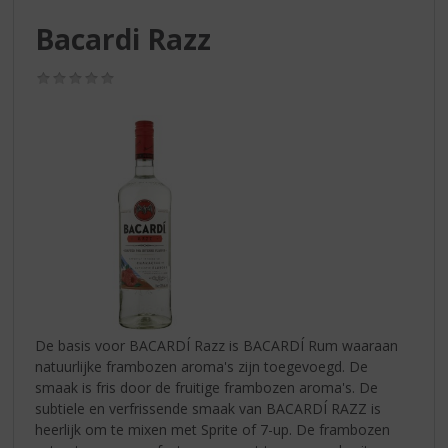
S
p
Bacardi Razz
r
i
(0,0
n
/
g
5)
n
a
a
r
d
e
n
a
v
i
g
De basis voor BACARDÍ Razz is BACARDÍ Rum waaraan
a
natuurlijke frambozen aroma's zijn toegevoegd. De
t
smaak is fris door de fruitige frambozen aroma's. De
i
subtiele en verfrissende smaak van BACARDÍ RAZZ is
e
heerlijk om te mixen met Sprite of 7-up. De frambozen